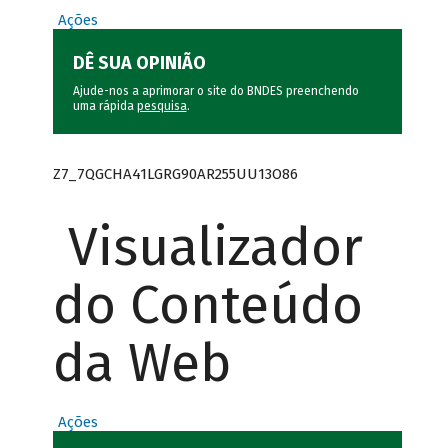
Ações
DÊ SUA OPINIÃO
Ajude-nos a aprimorar o site do BNDES preenchendo
uma rápida
pesquisa
.
Z7_7QGCHA41LGRG90AR255UU13O86
Visualizador
do Conteúdo
da Web
Ações