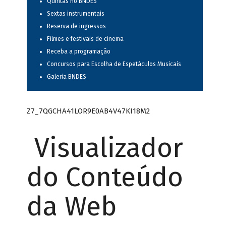
Quintas no BNDES
Sextas instrumentais
Reserva de ingressos
Filmes e festivais de cinema
Receba a programação
Concursos para Escolha de Espetáculos Musicais
Galeria BNDES
Z7_7QGCHA41LOR9E0AB4V47KI18M2
Visualizador
do Conteúdo
da Web