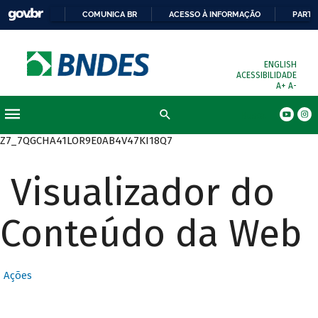
COMUNICA BR
ACESSO À INFORMAÇÃO
PARTI
ENGLISH
ACESSIBILIDADE
A+
A-
Busca
Z7_7QGCHA41LOR9E0AB4V47KI18Q7
Visualizador do
Conteúdo da Web
Ações