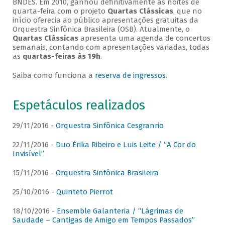
BNDES. Em 2010, ganhou definitivamente as noites de
quarta-feira com o projeto
Quartas Clássicas
, que no
início oferecia ao público apresentações gratuitas da
Orquestra Sinfônica Brasileira (OSB). Atualmente, o
Quartas Clássicas
apresenta uma agenda de concertos
semanais, contando com apresentações variadas, todas
as
quartas-feiras às 19h
.
Saiba como funciona a
reserva de ingressos
.
Espetáculos realizados
29/11/2016 -
Orquestra Sinfônica Cesgranrio
22/11/2016 -
Duo Érika Ribeiro e Luis Leite / “A Cor do
Invisível”
15/11/2016 -
Orquestra Sinfônica Brasileira
25/10/2016 -
Quinteto Pierrot
18/10/2016 -
Ensemble Galanteria / “Lágrimas de
Saudade – Cantigas de Amigo em Tempos Passados”