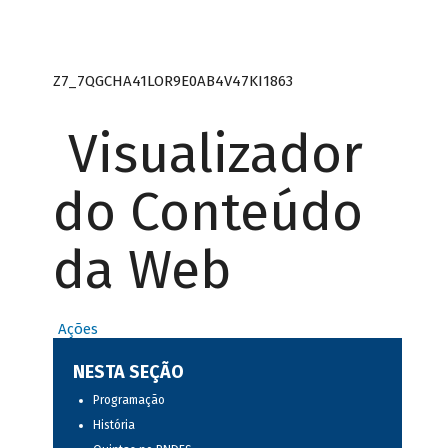
Z7_7QGCHA41LOR9E0AB4V47KI1863
Visualizador
do Conteúdo
da Web
Ações
NESTA SEÇÃO
Programação
História