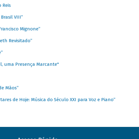
 Reis
rasil VIII”
rancisco Mignone”
reth Revisitado”
e”
sil, uma Presença Marcante"
 de Mãos”
ares de Hoje: Música do Século XXI para Voz e Piano”