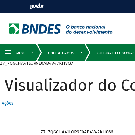
Z7_7QGCHA41LOR9E0AB4V47KI18Q7
Visualizador do 
Ações
Z7_7QGCHA41LOR9E0AB4V47KI1866