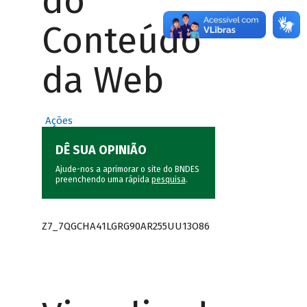
do
Conteúdo
da Web
Ações
DÊ SUA OPINIÃO
Ajude-nos a aprimorar o site do BNDES
preenchendo uma rápida
pesquisa
.
Z7_7QGCHA41LGRG90AR255UU13O86