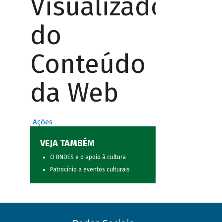
Visualizador
do
Conteúdo
da Web
Ações
VEJA TAMBÉM
O BNDES e o apoio à cultura
Patrocínio a eventos culturais