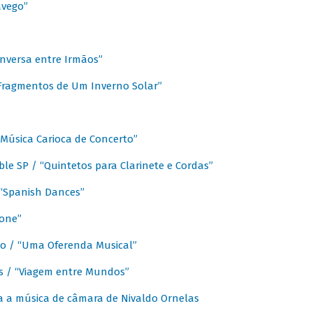
avego”
nversa entre Irmãos”
“Fragmentos de Um Inverno Solar”
Música Carioca de Concerto”
e SP / “Quintetos para Clarinete e Cordas”
/ “Spanish Dances”
fone”
lo / “Uma Oferenda Musical”
lis / “Viagem entre Mundos”
a a música de câmara de Nivaldo Ornelas