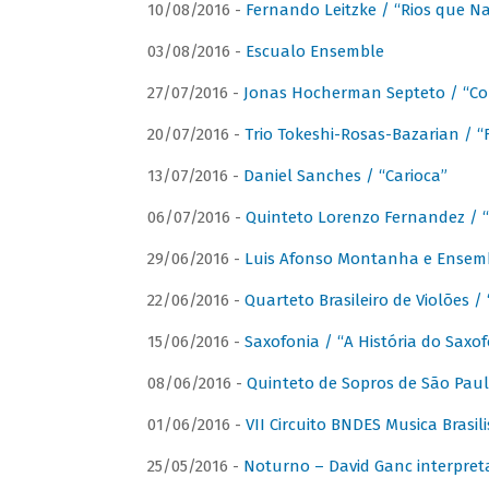
10/08/2016 -
Fernando Leitzke / “Rios que N
03/08/2016 -
Escualo Ensemble
27/07/2016 -
Jonas Hocherman Septeto / “Co
20/07/2016 -
Trio Tokeshi-Rosas-Bazarian / 
13/07/2016 -
Daniel Sanches / “Carioca”
06/07/2016 -
Quinteto Lorenzo Fernandez / “
29/06/2016 -
Luis Afonso Montanha e Ensembl
22/06/2016 -
Quarteto Brasileiro de Violões 
15/06/2016 -
Saxofonia / “A História do Saxo
08/06/2016 -
Quinteto de Sopros de São Pau
01/06/2016 -
VII Circuito BNDES Musica Brasi
25/05/2016 -
Noturno – David Ganc interpret