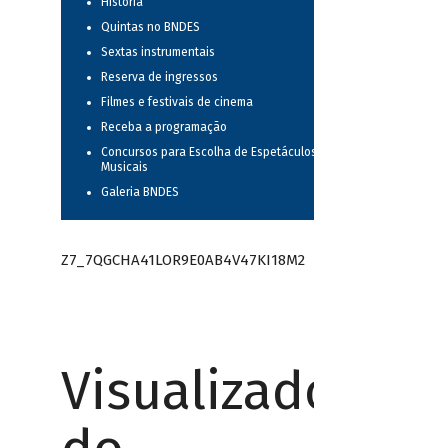
História
Quintas no BNDES
Sextas instrumentais
Reserva de ingressos
Filmes e festivais de cinema
Receba a programação
Concursos para Escolha de Espetáculos
Musicais
Galeria BNDES
Z7_7QGCHA41LOR9E0AB4V47KI18M2
Visualizador