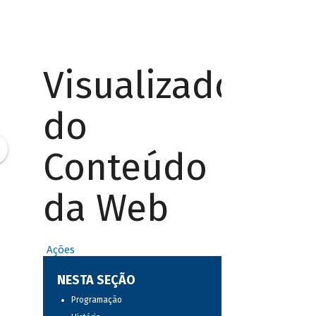
Visualizador
do
Conteúdo
da Web
Ações
NESTA SEÇÃO
Programação