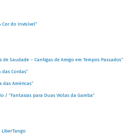
A Cor do Invisível”
as de Saudade – Cantigas de Amigo em Tempos Passados”
a das Cordas”
ca das Américas”
do / “Fantasias para Duas Violas da Gamba”
o LiberTango