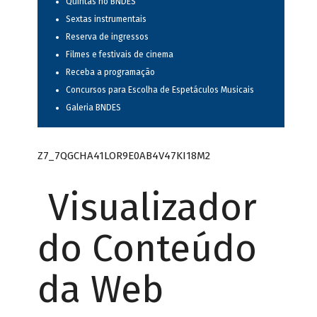
Quintas no BNDES
Sextas instrumentais
Reserva de ingressos
Filmes e festivais de cinema
Receba a programação
Concursos para Escolha de Espetáculos Musicais
Galeria BNDES
Z7_7QGCHA41LOR9E0AB4V47KI18M2
Visualizador
do Conteúdo
da Web