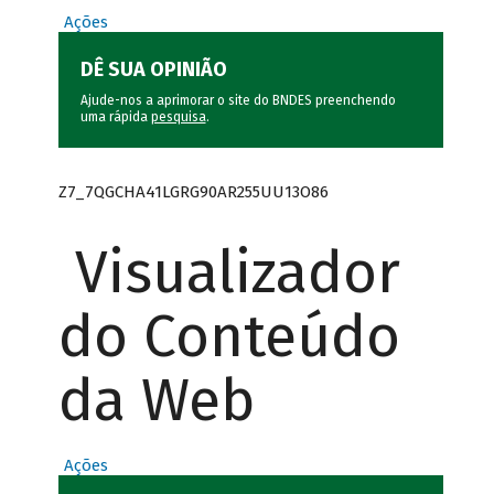
Ações
DÊ SUA OPINIÃO
Ajude-nos a aprimorar o site do BNDES preenchendo
uma rápida
pesquisa
.
Z7_7QGCHA41LGRG90AR255UU13O86
Visualizador
do Conteúdo
da Web
Ações