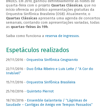
BNDES. Em 2010, ganhou definitivamente as noites de
quarta-feira com o projeto
Quartas Clássicas
, que no
início oferecia ao público apresentações gratuitas da
Orquestra Sinfônica Brasileira (OSB). Atualmente, o
Quartas Clássicas
apresenta uma agenda de concertos
semanais, contando com apresentações variadas, todas
as
quartas-feiras às 19h
.
Saiba como funciona a
reserva de ingressos
.
Espetáculos realizados
29/11/2016 -
Orquestra Sinfônica Cesgranrio
22/11/2016 -
Duo Érika Ribeiro e Luis Leite / “A Cor do
Invisível”
15/11/2016 -
Orquestra Sinfônica Brasileira
25/10/2016 -
Quinteto Pierrot
18/10/2016 -
Ensemble Galanteria / “Lágrimas de
Saudade – Cantigas de Amigo em Tempos Passados”