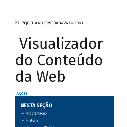
Z7_7QGCHA41LOR9E0AB4V47KI1863
Visualizador
do Conteúdo
da Web
Ações
NESTA SEÇÃO
Programação
História