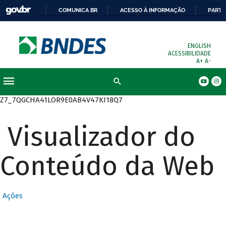
COMUNICA BR
ACESSO À INFORMAÇÃO
PARTI
ENGLISH
ACESSIBILIDADE
A+
A-
Busca
Z7_7QGCHA41LOR9E0AB4V47KI18Q7
Visualizador do
Conteúdo da Web
Ações