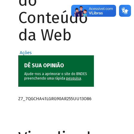
do
Conteúdo
da Web
Ações
DÊ SUA OPINIÃO
Ajude-nos a aprimorar o site do BNDES
preenchendo uma rápida
pesquisa
.
Z7_7QGCHA41LGRG90AR255UU13O86