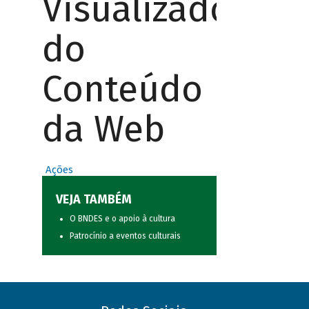
Visualizador
do
Conteúdo
da Web
Ações
VEJA TAMBÉM
O BNDES e o apoio à cultura
Patrocínio a eventos culturais