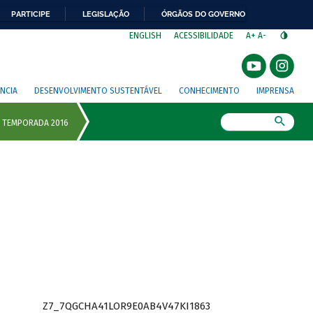
PARTICIPE
LEGISLAÇÃO
ÓRGÃOS DO GOVERNO
⁣
ENGLISH
ACESSIBILIDADE
A+
A-
NCIA
DESENVOLVIMENTO SUSTENTÁVEL
CONHECIMENTO
IMPRENSA
Busca
Z7_7QGCHA41LOR9E0AB4V47KI1863