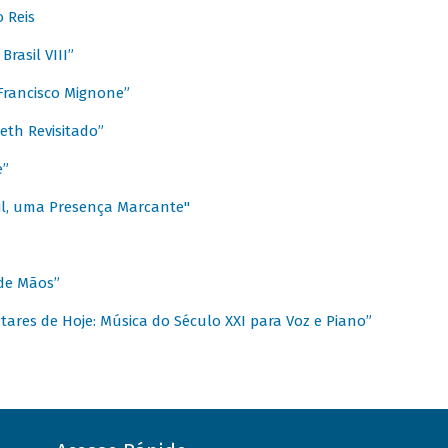
 Reis
rasil VIII”
rancisco Mignone”
reth Revisitado”
e”
sil, uma Presença Marcante"
 de Mãos”
ares de Hoje: Música do Século XXI para Voz e Piano”