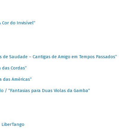
A Cor do Invisível”
as de Saudade – Cantigas de Amigo em Tempos Passados”
a das Cordas”
ca das Américas”
do / “Fantasias para Duas Violas da Gamba”
o LiberTango