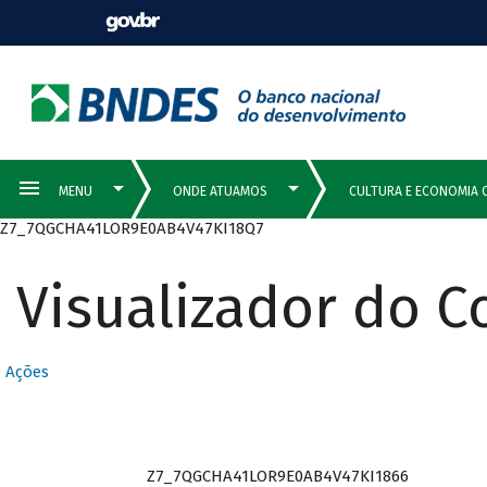
Z7_7QGCHA41LOR9E0AB4V47KI18Q7
Visualizador do 
Ações
Z7_7QGCHA41LOR9E0AB4V47KI1866