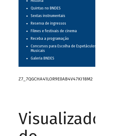
História
Quintas no BNDES
Sextas instrumentais
Reserva de ingressos
Filmes e festivais de cinema
Receba a programação
Concursos para Escolha de Espetáculos
Musicais
Galeria BNDES
Z7_7QGCHA41LOR9E0AB4V47KI18M2
Visualizador