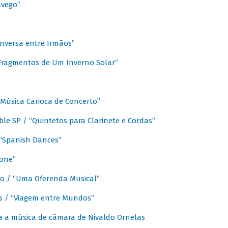
avego”
nversa entre Irmãos”
“Fragmentos de Um Inverno Solar”
Música Carioca de Concerto”
e SP / “Quintetos para Clarinete e Cordas”
/ “Spanish Dances”
fone”
lo / “Uma Oferenda Musical”
lis / “Viagem entre Mundos”
a a música de câmara de Nivaldo Ornelas