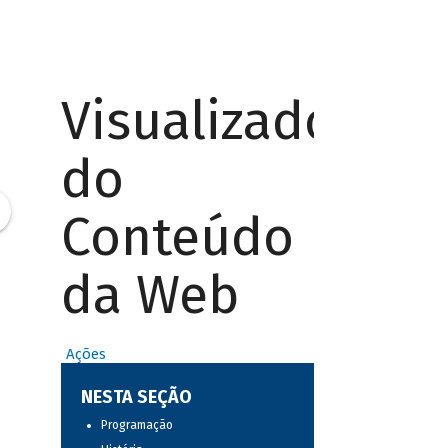
Visualizador
do
Conteúdo
da Web
Ações
NESTA SEÇÃO
Programação