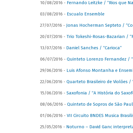
10/08/2016 -
Fernando Leitzke / “Rios que N
03/08/2016 -
Escualo Ensemble
27/07/2016 -
Jonas Hocherman Septeto / “Co
20/07/2016 -
Trio Tokeshi-Rosas-Bazarian / 
13/07/2016 -
Daniel Sanches / “Carioca”
06/07/2016 -
Quinteto Lorenzo Fernandez / “
29/06/2016 -
Luis Afonso Montanha e Ensembl
22/06/2016 -
Quarteto Brasileiro de Violões 
15/06/2016 -
Saxofonia / “A História do Saxo
08/06/2016 -
Quinteto de Sopros de São Pau
01/06/2016 -
VII Circuito BNDES Musica Brasi
25/05/2016 -
Noturno – David Ganc interpret