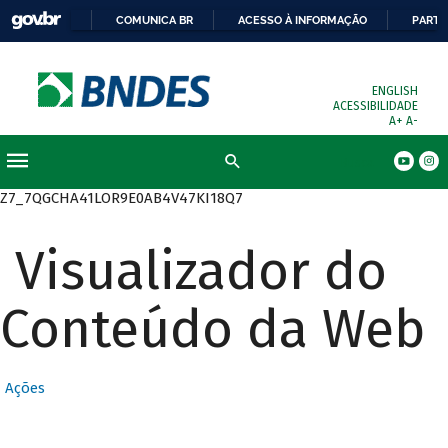
COMUNICA BR
ACESSO À INFORMAÇÃO
PARTI
ENGLISH
ACESSIBILIDADE
A+
A-
Busca
Z7_7QGCHA41LOR9E0AB4V47KI18Q7
Visualizador do
Conteúdo da Web
Ações