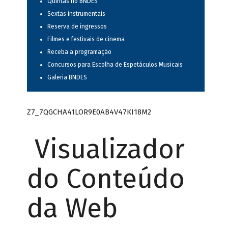
Quintas no BNDES
Sextas instrumentais
Reserva de ingressos
Filmes e festivais de cinema
Receba a programação
Concursos para Escolha de Espetáculos Musicais
Galeria BNDES
Z7_7QGCHA41LOR9E0AB4V47KI18M2
Visualizador
do Conteúdo
da Web