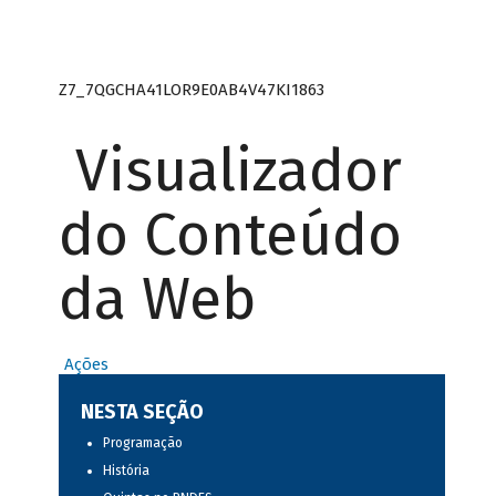
Z7_7QGCHA41LOR9E0AB4V47KI1863
Visualizador
do Conteúdo
da Web
Ações
NESTA SEÇÃO
Programação
História