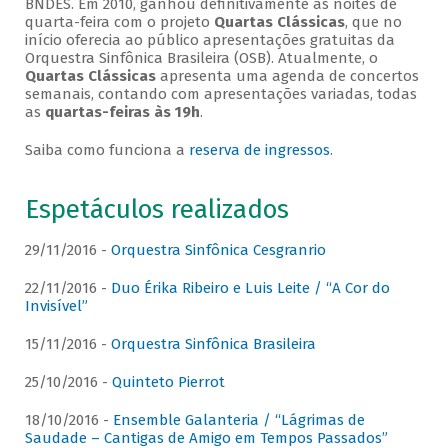
BNDES. Em 2010, ganhou definitivamente as noites de
quarta-feira com o projeto
Quartas Clássicas
, que no
início oferecia ao público apresentações gratuitas da
Orquestra Sinfônica Brasileira (OSB). Atualmente, o
Quartas Clássicas
apresenta uma agenda de concertos
semanais, contando com apresentações variadas, todas
as
quartas-feiras às 19h
.
Saiba como funciona a
reserva de ingressos
.
Espetáculos realizados
29/11/2016 -
Orquestra Sinfônica Cesgranrio
22/11/2016 -
Duo Érika Ribeiro e Luis Leite / “A Cor do
Invisível”
15/11/2016 -
Orquestra Sinfônica Brasileira
25/10/2016 -
Quinteto Pierrot
18/10/2016 -
Ensemble Galanteria / “Lágrimas de
Saudade – Cantigas de Amigo em Tempos Passados”