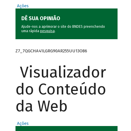
Ações
DÊ SUA OPINIÃO
Ajude-nos a aprimorar o site do BNDES preenchendo
uma rápida
pesquisa
.
Z7_7QGCHA41LGRG90AR255UU13O86
Visualizador
do Conteúdo
da Web
Ações