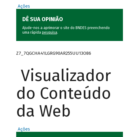
Ações
DÊ SUA OPINIÃO
Ajude-nos a aprimorar o site do BNDES preenchendo
uma rápida
pesquisa
.
Z7_7QGCHA41LGRG90AR255UU13O86
Visualizador
do Conteúdo
da Web
Ações