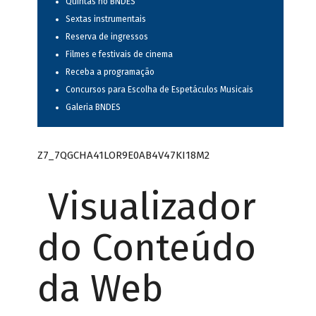
Quintas no BNDES
Sextas instrumentais
Reserva de ingressos
Filmes e festivais de cinema
Receba a programação
Concursos para Escolha de Espetáculos Musicais
Galeria BNDES
Z7_7QGCHA41LOR9E0AB4V47KI18M2
Visualizador
do Conteúdo
da Web