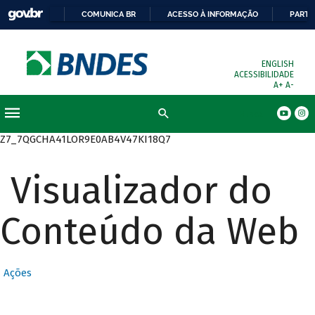
COMUNICA BR
ACESSO À INFORMAÇÃO
PARTI
ENGLISH
ACESSIBILIDADE
A+
A-
Busca
Z7_7QGCHA41LOR9E0AB4V47KI18Q7
Visualizador do
Conteúdo da Web
Ações