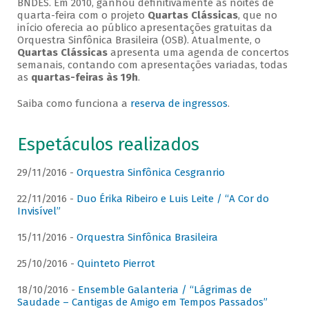
BNDES. Em 2010, ganhou definitivamente as noites de
quarta-feira com o projeto
Quartas Clássicas
, que no
início oferecia ao público apresentações gratuitas da
Orquestra Sinfônica Brasileira (OSB). Atualmente, o
Quartas Clássicas
apresenta uma agenda de concertos
semanais, contando com apresentações variadas, todas
as
quartas-feiras às 19h
.
Saiba como funciona a
reserva de ingressos
.
Espetáculos realizados
29/11/2016 -
Orquestra Sinfônica Cesgranrio
22/11/2016 -
Duo Érika Ribeiro e Luis Leite / “A Cor do
Invisível”
15/11/2016 -
Orquestra Sinfônica Brasileira
25/10/2016 -
Quinteto Pierrot
18/10/2016 -
Ensemble Galanteria / “Lágrimas de
Saudade – Cantigas de Amigo em Tempos Passados”