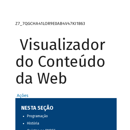
Z7_7QGCHA41LOR9E0AB4V47KI1863
Visualizador
do Conteúdo
da Web
Ações
NESTA SEÇÃO
Programação
História