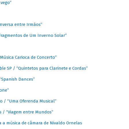
avego”
nversa entre Irmãos”
“Fragmentos de Um Inverno Solar”
Música Carioca de Concerto”
e SP / “Quintetos para Clarinete e Cordas”
/ “Spanish Dances”
fone”
lo / “Uma Oferenda Musical”
lis / “Viagem entre Mundos”
a a música de câmara de Nivaldo Ornelas