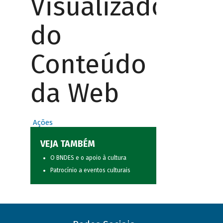
Visualizador
do
Conteúdo
da Web
Ações
VEJA TAMBÉM
O BNDES e o apoio à cultura
Patrocínio a eventos culturais