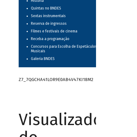
História
Quintas no BNDES
Sextas instrumentais
Reserva de ingressos
Filmes e festivais de cinema
Receba a programação
Concursos para Escolha de Espetáculos
Musicais
Galeria BNDES
Z7_7QGCHA41LOR9E0AB4V47KI18M2
Visualizador