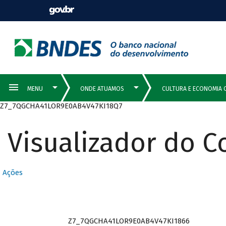
Z7_7QGCHA41LOR9E0AB4V47KI18Q7
Visualizador do 
Ações
Z7_7QGCHA41LOR9E0AB4V47KI1866