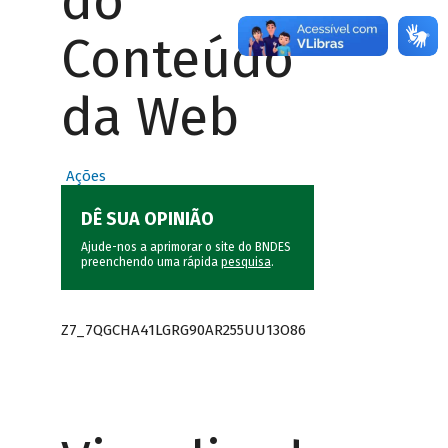
do
Conteúdo
da Web
Ações
DÊ SUA OPINIÃO
Ajude-nos a aprimorar o site do BNDES
preenchendo uma rápida
pesquisa
.
Z7_7QGCHA41LGRG90AR255UU13O86