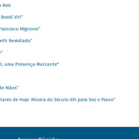
 Reis
rasil VIII”
rancisco Mignone”
reth Revisitado”
e”
sil, uma Presença Marcante"
 de Mãos”
ares de Hoje: Música do Século XXI para Voz e Piano”