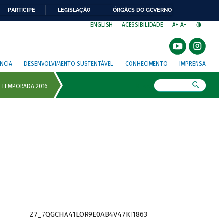
PARTICIPE
LEGISLAÇÃO
ÓRGÃOS DO GOVERNO
⁣
ENGLISH
ACESSIBILIDADE
A+
A-
NCIA
DESENVOLVIMENTO SUSTENTÁVEL
CONHECIMENTO
IMPRENSA
Busca
Z7_7QGCHA41LOR9E0AB4V47KI1863