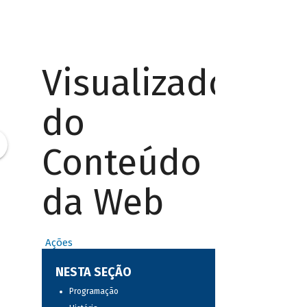
Visualizador
do
Conteúdo
da Web
Ações
NESTA SEÇÃO
Programação