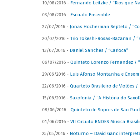
10/08/2016 -
Fernando Leitzke / “Rios que N
03/08/2016 -
Escualo Ensemble
27/07/2016 -
Jonas Hocherman Septeto / “Co
20/07/2016 -
Trio Tokeshi-Rosas-Bazarian / 
13/07/2016 -
Daniel Sanches / “Carioca”
06/07/2016 -
Quinteto Lorenzo Fernandez / “
29/06/2016 -
Luis Afonso Montanha e Ensembl
22/06/2016 -
Quarteto Brasileiro de Violões 
15/06/2016 -
Saxofonia / “A História do Saxo
08/06/2016 -
Quinteto de Sopros de São Pau
01/06/2016 -
VII Circuito BNDES Musica Brasi
25/05/2016 -
Noturno – David Ganc interpret