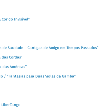
A Cor do Invisível”
as de Saudade – Cantigas de Amigo em Tempos Passados”
a das Cordas”
ca das Américas”
do / “Fantasias para Duas Violas da Gamba”
o LiberTango