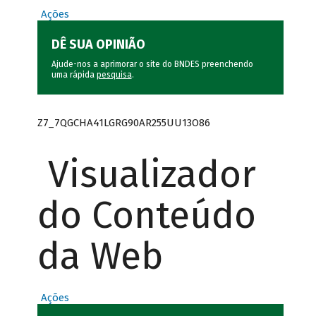
Ações
DÊ SUA OPINIÃO
Ajude-nos a aprimorar o site do BNDES preenchendo
uma rápida
pesquisa
.
Z7_7QGCHA41LGRG90AR255UU13O86
Visualizador
do Conteúdo
da Web
Ações