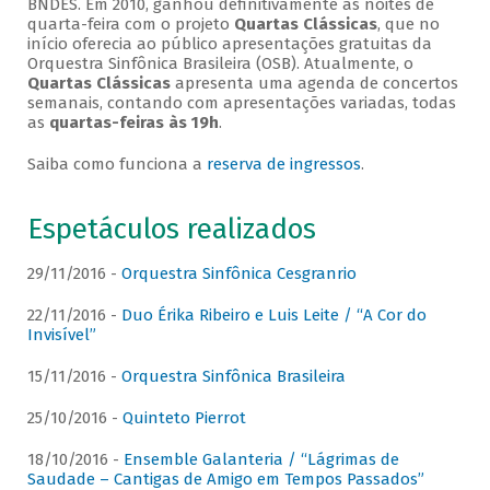
BNDES. Em 2010, ganhou definitivamente as noites de
quarta-feira com o projeto
Quartas Clássicas
, que no
início oferecia ao público apresentações gratuitas da
Orquestra Sinfônica Brasileira (OSB). Atualmente, o
Quartas Clássicas
apresenta uma agenda de concertos
semanais, contando com apresentações variadas, todas
as
quartas-feiras às 19h
.
Saiba como funciona a
reserva de ingressos
.
Espetáculos realizados
29/11/2016 -
Orquestra Sinfônica Cesgranrio
22/11/2016 -
Duo Érika Ribeiro e Luis Leite / “A Cor do
Invisível”
15/11/2016 -
Orquestra Sinfônica Brasileira
25/10/2016 -
Quinteto Pierrot
18/10/2016 -
Ensemble Galanteria / “Lágrimas de
Saudade – Cantigas de Amigo em Tempos Passados”