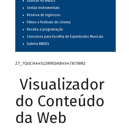
Quintas no BNDES
Sextas instrumentais
Reserva de ingressos
Filmes e festivais de cinema
Receba a programação
Concursos para Escolha de Espetáculos Musicais
Galeria BNDES
Z7_7QGCHA41LOR9E0AB4V47KI18M2
Visualizador
do Conteúdo
da Web