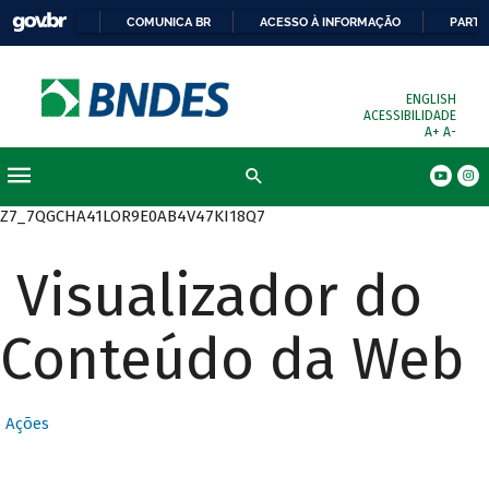
COMUNICA BR
ACESSO À INFORMAÇÃO
PARTI
ENGLISH
ACESSIBILIDADE
A+
A-
Busca
Z7_7QGCHA41LOR9E0AB4V47KI18Q7
Visualizador do
Conteúdo da Web
Ações