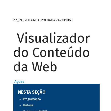
Z7_7QGCHA41LOR9E0AB4V47KI1863
Visualizador
do Conteúdo
da Web
Ações
NESTA SEÇÃO
Programação
História