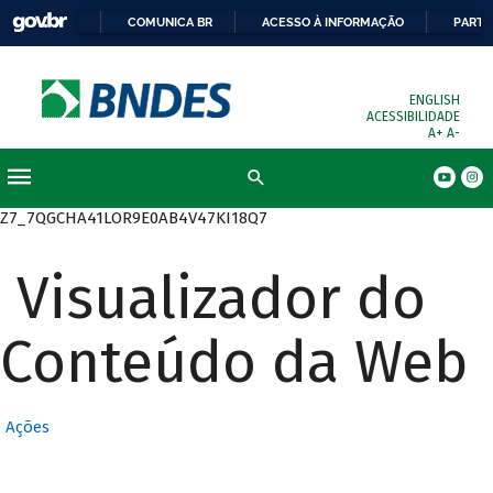
COMUNICA BR
ACESSO À INFORMAÇÃO
PARTI
ENGLISH
ACESSIBILIDADE
A+
A-
Busca
Z7_7QGCHA41LOR9E0AB4V47KI18Q7
Visualizador do
Conteúdo da Web
Ações