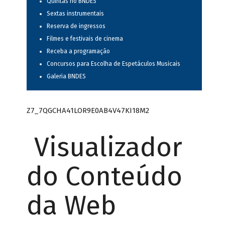
Quintas no BNDES
Sextas instrumentais
Reserva de ingressos
Filmes e festivais de cinema
Receba a programação
Concursos para Escolha de Espetáculos Musicais
Galeria BNDES
Z7_7QGCHA41LOR9E0AB4V47KI18M2
Visualizador
do Conteúdo
da Web