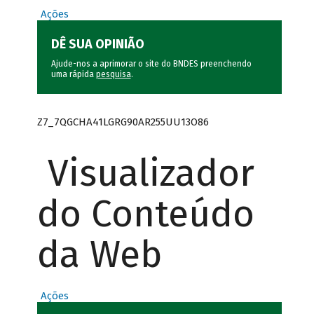
Ações
DÊ SUA OPINIÃO
Ajude-nos a aprimorar o site do BNDES preenchendo
uma rápida
pesquisa
.
Z7_7QGCHA41LGRG90AR255UU13O86
Visualizador
do Conteúdo
da Web
Ações