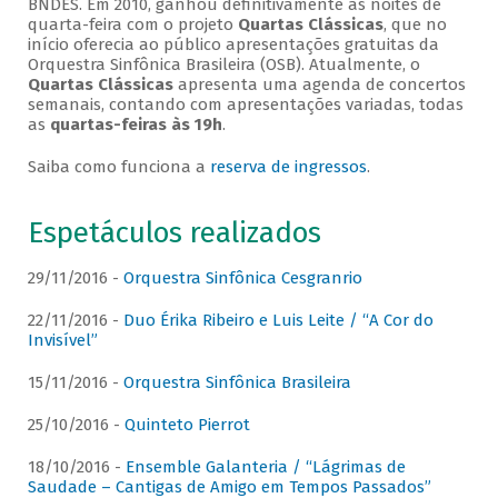
BNDES. Em 2010, ganhou definitivamente as noites de
quarta-feira com o projeto
Quartas Clássicas
, que no
início oferecia ao público apresentações gratuitas da
Orquestra Sinfônica Brasileira (OSB). Atualmente, o
Quartas Clássicas
apresenta uma agenda de concertos
semanais, contando com apresentações variadas, todas
as
quartas-feiras às 19h
.
Saiba como funciona a
reserva de ingressos
.
Espetáculos realizados
29/11/2016 -
Orquestra Sinfônica Cesgranrio
22/11/2016 -
Duo Érika Ribeiro e Luis Leite / “A Cor do
Invisível”
15/11/2016 -
Orquestra Sinfônica Brasileira
25/10/2016 -
Quinteto Pierrot
18/10/2016 -
Ensemble Galanteria / “Lágrimas de
Saudade – Cantigas de Amigo em Tempos Passados”