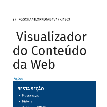
Z7_7QGCHA41LOR9E0AB4V47KI1863
Visualizador
do Conteúdo
da Web
Ações
NESTA SEÇÃO
Programação
História