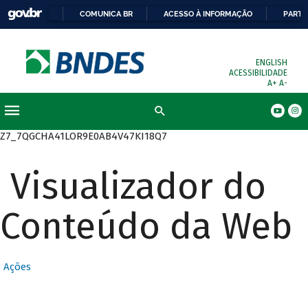
COMUNICA BR
ACESSO À INFORMAÇÃO
PARTI
ENGLISH
ACESSIBILIDADE
A+
A-
Busca
Z7_7QGCHA41LOR9E0AB4V47KI18Q7
Visualizador do
Conteúdo da Web
Ações