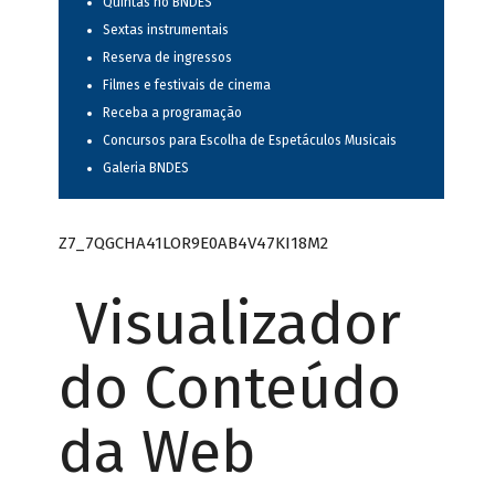
Quintas no BNDES
Sextas instrumentais
Reserva de ingressos
Filmes e festivais de cinema
Receba a programação
Concursos para Escolha de Espetáculos Musicais
Galeria BNDES
Z7_7QGCHA41LOR9E0AB4V47KI18M2
Visualizador
do Conteúdo
da Web