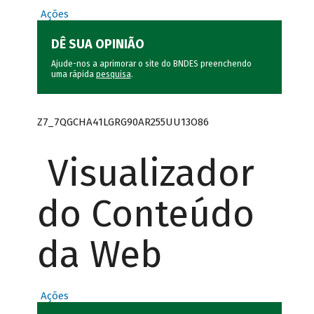
Ações
DÊ SUA OPINIÃO
Ajude-nos a aprimorar o site do BNDES preenchendo
uma rápida
pesquisa
.
Z7_7QGCHA41LGRG90AR255UU13O86
Visualizador
do Conteúdo
da Web
Ações