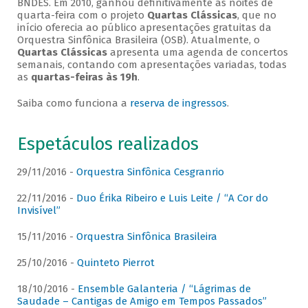
BNDES. Em 2010, ganhou definitivamente as noites de
quarta-feira com o projeto
Quartas Clássicas
, que no
início oferecia ao público apresentações gratuitas da
Orquestra Sinfônica Brasileira (OSB). Atualmente, o
Quartas Clássicas
apresenta uma agenda de concertos
semanais, contando com apresentações variadas, todas
as
quartas-feiras às 19h
.
Saiba como funciona a
reserva de ingressos
.
Espetáculos realizados
29/11/2016 -
Orquestra Sinfônica Cesgranrio
22/11/2016 -
Duo Érika Ribeiro e Luis Leite / “A Cor do
Invisível”
15/11/2016 -
Orquestra Sinfônica Brasileira
25/10/2016 -
Quinteto Pierrot
18/10/2016 -
Ensemble Galanteria / “Lágrimas de
Saudade – Cantigas de Amigo em Tempos Passados”