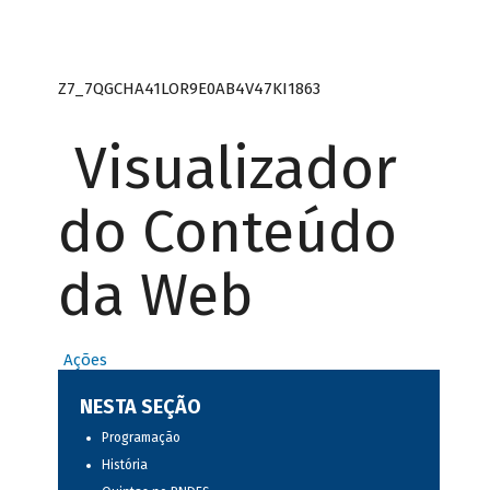
Z7_7QGCHA41LOR9E0AB4V47KI1863
Visualizador
do Conteúdo
da Web
Ações
NESTA SEÇÃO
Programação
História