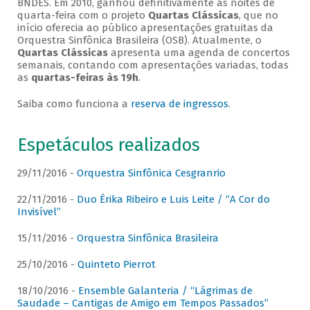
BNDES. Em 2010, ganhou definitivamente as noites de
quarta-feira com o projeto
Quartas Clássicas
, que no
início oferecia ao público apresentações gratuitas da
Orquestra Sinfônica Brasileira (OSB). Atualmente, o
Quartas Clássicas
apresenta uma agenda de concertos
semanais, contando com apresentações variadas, todas
as
quartas-feiras às 19h
.
Saiba como funciona a
reserva de ingressos
.
Espetáculos realizados
29/11/2016 -
Orquestra Sinfônica Cesgranrio
22/11/2016 -
Duo Érika Ribeiro e Luis Leite / “A Cor do
Invisível”
15/11/2016 -
Orquestra Sinfônica Brasileira
25/10/2016 -
Quinteto Pierrot
18/10/2016 -
Ensemble Galanteria / “Lágrimas de
Saudade – Cantigas de Amigo em Tempos Passados”