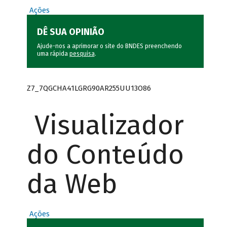
Ações
DÊ SUA OPINIÃO
Ajude-nos a aprimorar o site do BNDES preenchendo
uma rápida
pesquisa
.
Z7_7QGCHA41LGRG90AR255UU13O86
Visualizador
do Conteúdo
da Web
Ações