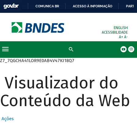
COMUNICA BR
ACESSO À INFORMAÇÃO
PARTI
ENGLISH
ACESSIBILIDADE
A+
A-
Busca
Z7_7QGCHA41LOR9E0AB4V47KI18Q7
Visualizador do
Conteúdo da Web
Ações