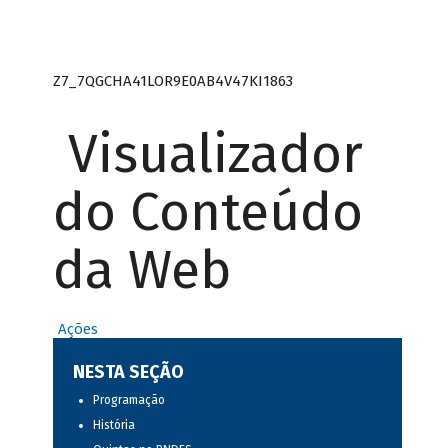
Z7_7QGCHA41LOR9E0AB4V47KI1863
Visualizador
do Conteúdo
da Web
Ações
NESTA SEÇÃO
Programação
História