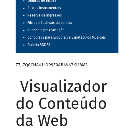
Quintas no BNDES
Sextas instrumentais
Reserva de ingressos
Filmes e festivais de cinema
Receba a programação
Concursos para Escolha de Espetáculos Musicais
Galeria BNDES
Z7_7QGCHA41LOR9E0AB4V47KI18M2
Visualizador
do Conteúdo
da Web