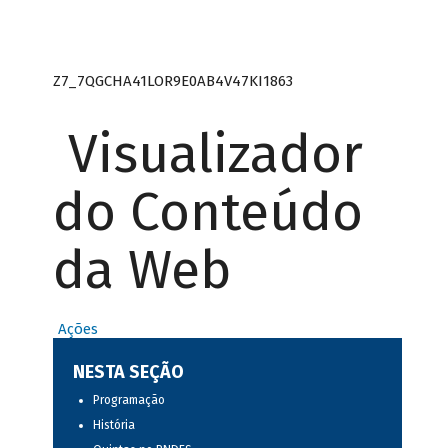
Z7_7QGCHA41LOR9E0AB4V47KI1863
Visualizador
do Conteúdo
da Web
Ações
NESTA SEÇÃO
Programação
História