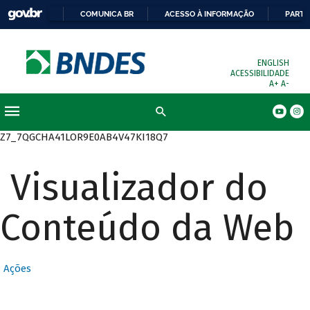
COMUNICA BR
ACESSO À INFORMAÇÃO
PARTI
ENGLISH
ACESSIBILIDADE
A+
A-
Busca
Z7_7QGCHA41LOR9E0AB4V47KI18Q7
Visualizador do
Conteúdo da Web
Ações