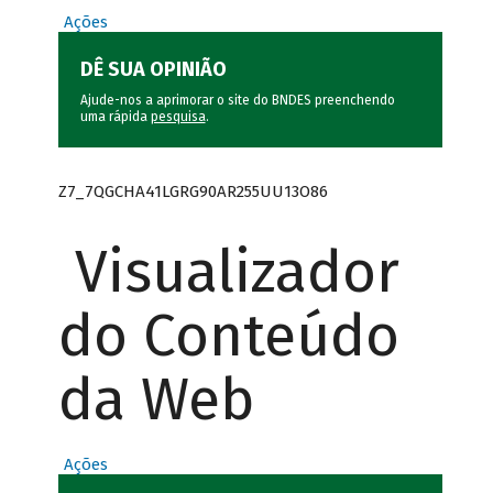
Ações
DÊ SUA OPINIÃO
Ajude-nos a aprimorar o site do BNDES preenchendo
uma rápida
pesquisa
.
Z7_7QGCHA41LGRG90AR255UU13O86
Visualizador
do Conteúdo
da Web
Ações