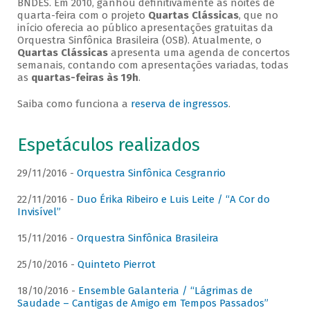
BNDES. Em 2010, ganhou definitivamente as noites de
quarta-feira com o projeto
Quartas Clássicas
, que no
início oferecia ao público apresentações gratuitas da
Orquestra Sinfônica Brasileira (OSB). Atualmente, o
Quartas Clássicas
apresenta uma agenda de concertos
semanais, contando com apresentações variadas, todas
as
quartas-feiras às 19h
.
Saiba como funciona a
reserva de ingressos
.
Espetáculos realizados
29/11/2016 -
Orquestra Sinfônica Cesgranrio
22/11/2016 -
Duo Érika Ribeiro e Luis Leite / “A Cor do
Invisível”
15/11/2016 -
Orquestra Sinfônica Brasileira
25/10/2016 -
Quinteto Pierrot
18/10/2016 -
Ensemble Galanteria / “Lágrimas de
Saudade – Cantigas de Amigo em Tempos Passados”