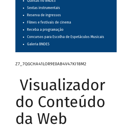
Quintas no BNDES
Sextas instrumentais
Reserva de ingressos
Filmes e festivais de cinema
Receba a programação
Concursos para Escolha de Espetáculos Musicais
Galeria BNDES
Z7_7QGCHA41LOR9E0AB4V47KI18M2
Visualizador
do Conteúdo
da Web