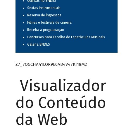
Quintas no BNDES
Sextas instrumentais
Reserva de ingressos
Filmes e festivais de cinema
Receba a programação
Concursos para Escolha de Espetáculos Musicais
Galeria BNDES
Z7_7QGCHA41LOR9E0AB4V47KI18M2
Visualizador
do Conteúdo
da Web