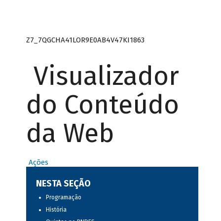
Z7_7QGCHA41LOR9E0AB4V47KI1863
Visualizador
do Conteúdo
da Web
Ações
NESTA SEÇÃO
Programação
História