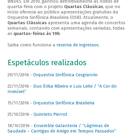
BNDES. Em 2010, ganhou definitivamente as noites de
quarta-feira com o projeto
Quartas Clássicas
, que no
início oferecia ao público apresentações gratuitas da
Orquestra Sinfônica Brasileira (OSB). Atualmente, o
Quartas Clássicas
apresenta uma agenda de concertos
semanais, contando com apresentações variadas, todas
as
quartas-feiras às 19h
.
Saiba como funciona a
reserva de ingressos
.
Espetáculos realizados
29/11/2016 -
Orquestra Sinfônica Cesgranrio
22/11/2016 -
Duo Érika Ribeiro e Luis Leite / “A Cor do
Invisível”
15/11/2016 -
Orquestra Sinfônica Brasileira
25/10/2016 -
Quinteto Pierrot
18/10/2016 -
Ensemble Galanteria / “Lágrimas de
Saudade – Cantigas de Amigo em Tempos Passados”