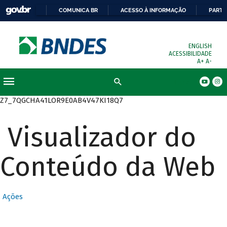
COMUNICA BR
ACESSO À INFORMAÇÃO
PARTI
ENGLISH
ACESSIBILIDADE
A+
A-
Busca
Z7_7QGCHA41LOR9E0AB4V47KI18Q7
Visualizador do
Conteúdo da Web
Ações