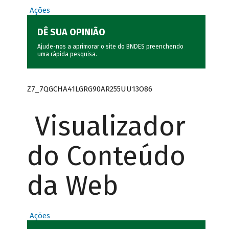
Ações
DÊ SUA OPINIÃO
Ajude-nos a aprimorar o site do BNDES preenchendo
uma rápida
pesquisa
.
Z7_7QGCHA41LGRG90AR255UU13O86
Visualizador
do Conteúdo
da Web
Ações