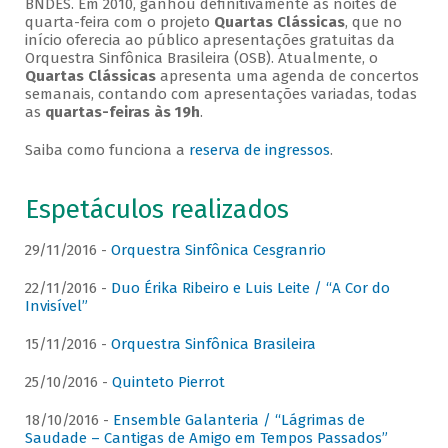
BNDES. Em 2010, ganhou definitivamente as noites de
quarta-feira com o projeto
Quartas Clássicas
, que no
início oferecia ao público apresentações gratuitas da
Orquestra Sinfônica Brasileira (OSB). Atualmente, o
Quartas Clássicas
apresenta uma agenda de concertos
semanais, contando com apresentações variadas, todas
as
quartas-feiras às 19h
.
Saiba como funciona a
reserva de ingressos
.
Espetáculos realizados
29/11/2016 -
Orquestra Sinfônica Cesgranrio
22/11/2016 -
Duo Érika Ribeiro e Luis Leite / “A Cor do
Invisível”
15/11/2016 -
Orquestra Sinfônica Brasileira
25/10/2016 -
Quinteto Pierrot
18/10/2016 -
Ensemble Galanteria / “Lágrimas de
Saudade – Cantigas de Amigo em Tempos Passados”