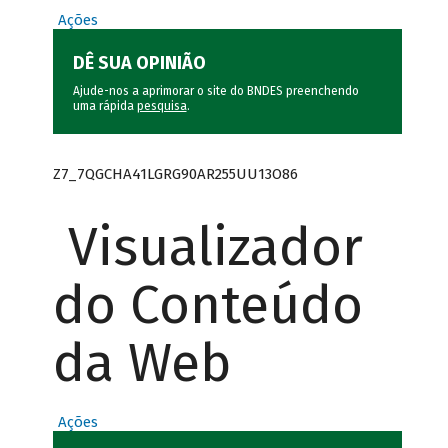
Ações
DÊ SUA OPINIÃO
Ajude-nos a aprimorar o site do BNDES preenchendo
uma rápida
pesquisa
.
Z7_7QGCHA41LGRG90AR255UU13O86
Visualizador
do Conteúdo
da Web
Ações