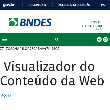
COMUNICA BR
ACESSO À INFORMAÇÃO
PARTI
ENGLISH
ACESSIBILIDADE
A+
A-
Busca
Z7_7QGCHA41LOR9E0AB4V47KI18Q7
Visualizador do
Conteúdo da Web
Ações