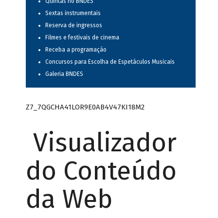
Quintas no BNDES
Sextas instrumentais
Reserva de ingressos
Filmes e festivais de cinema
Receba a programação
Concursos para Escolha de Espetáculos Musicais
Galeria BNDES
Z7_7QGCHA41LOR9E0AB4V47KI18M2
Visualizador
do Conteúdo
da Web