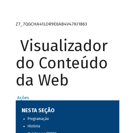
Z7_7QGCHA41LOR9E0AB4V47KI1863
Visualizador
do Conteúdo
da Web
Ações
NESTA SEÇÃO
Programação
História