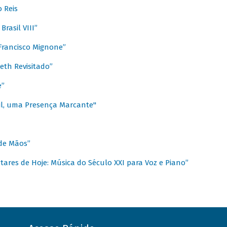
 Reis
rasil VIII”
rancisco Mignone”
reth Revisitado”
e”
sil, uma Presença Marcante"
 de Mãos”
ares de Hoje: Música do Século XXI para Voz e Piano”