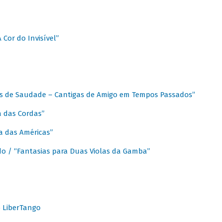
A Cor do Invisível”
as de Saudade – Cantigas de Amigo em Tempos Passados”
a das Cordas”
ca das Américas”
do / “Fantasias para Duas Violas da Gamba”
o LiberTango