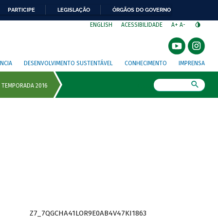
PARTICIPE
LEGISLAÇÃO
ÓRGÃOS DO GOVERNO
⁣
ENGLISH
ACESSIBILIDADE
A+
A-
NCIA
DESENVOLVIMENTO SUSTENTÁVEL
CONHECIMENTO
IMPRENSA
Busca
Z7_7QGCHA41LOR9E0AB4V47KI1863