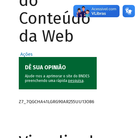
do
Conteúdo
da Web
Ações
DÊ SUA OPINIÃO
Ajude-nos a aprimorar o site do BNDES
preenchendo uma rápida
pesquisa
.
Z7_7QGCHA41LGRG90AR255UU13O86