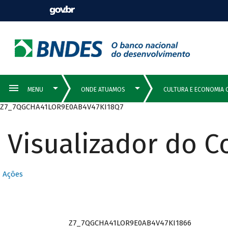
Z7_7QGCHA41LOR9E0AB4V47KI18Q7
Visualizador do 
Ações
Z7_7QGCHA41LOR9E0AB4V47KI1866