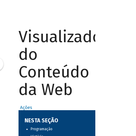
Visualizador
do
Conteúdo
da Web
Ações
NESTA SEÇÃO
Programação