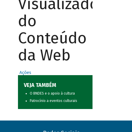
Visualizador
do
Conteúdo
da Web
Ações
VEJA TAMBÉM
O BNDES e o apoio à cultura
Patrocínio a eventos culturais