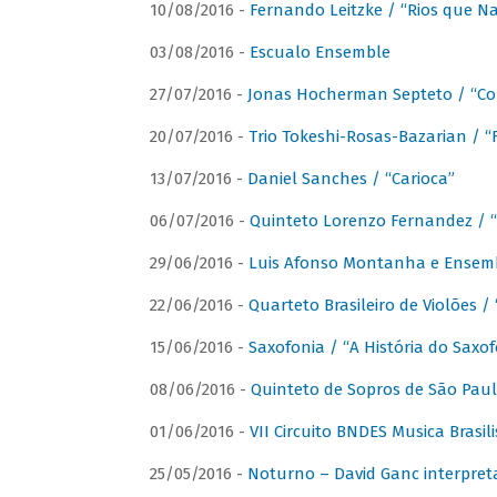
10/08/2016 -
Fernando Leitzke / “Rios que N
03/08/2016 -
Escualo Ensemble
27/07/2016 -
Jonas Hocherman Septeto / “Co
20/07/2016 -
Trio Tokeshi-Rosas-Bazarian / 
13/07/2016 -
Daniel Sanches / “Carioca”
06/07/2016 -
Quinteto Lorenzo Fernandez / “
29/06/2016 -
Luis Afonso Montanha e Ensembl
22/06/2016 -
Quarteto Brasileiro de Violões 
15/06/2016 -
Saxofonia / “A História do Saxo
08/06/2016 -
Quinteto de Sopros de São Pau
01/06/2016 -
VII Circuito BNDES Musica Brasi
25/05/2016 -
Noturno – David Ganc interpret