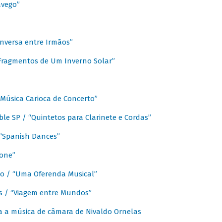
avego”
nversa entre Irmãos”
“Fragmentos de Um Inverno Solar”
Música Carioca de Concerto”
e SP / “Quintetos para Clarinete e Cordas”
/ “Spanish Dances”
fone”
lo / “Uma Oferenda Musical”
lis / “Viagem entre Mundos”
a a música de câmara de Nivaldo Ornelas