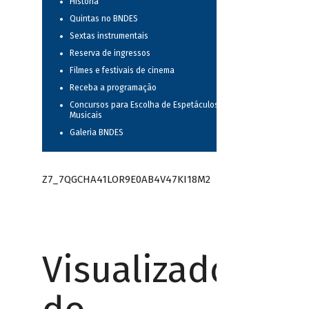
História
Quintas no BNDES
Sextas instrumentais
Reserva de ingressos
Filmes e festivais de cinema
Receba a programação
Concursos para Escolha de Espetáculos
Musicais
Galeria BNDES
Z7_7QGCHA41LOR9E0AB4V47KI18M2
Visualizador