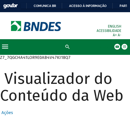
COMUNICA BR
ACESSO À INFORMAÇÃO
PARTI
ENGLISH
ACESSIBILIDADE
A+
A-
Busca
Z7_7QGCHA41LOR9E0AB4V47KI18Q7
Visualizador do
Conteúdo da Web
Ações