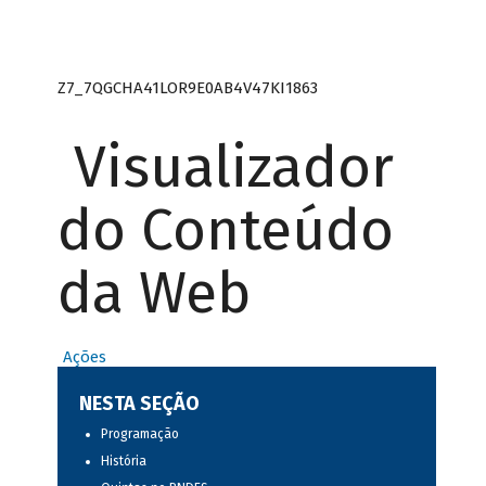
Z7_7QGCHA41LOR9E0AB4V47KI1863
Visualizador
do Conteúdo
da Web
Ações
NESTA SEÇÃO
Programação
História