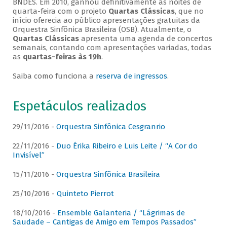
BNDES. Em 2010, ganhou definitivamente as noites de
quarta-feira com o projeto
Quartas Clássicas
, que no
início oferecia ao público apresentações gratuitas da
Orquestra Sinfônica Brasileira (OSB). Atualmente, o
Quartas Clássicas
apresenta uma agenda de concertos
semanais, contando com apresentações variadas, todas
as
quartas-feiras às 19h
.
Saiba como funciona a
reserva de ingressos
.
Espetáculos realizados
29/11/2016 -
Orquestra Sinfônica Cesgranrio
22/11/2016 -
Duo Érika Ribeiro e Luis Leite / “A Cor do
Invisível”
15/11/2016 -
Orquestra Sinfônica Brasileira
25/10/2016 -
Quinteto Pierrot
18/10/2016 -
Ensemble Galanteria / “Lágrimas de
Saudade – Cantigas de Amigo em Tempos Passados”