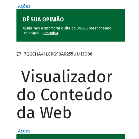
Ações
DÊ SUA OPINIÃO
Ajude-nos a aprimorar o site do BNDES preenchendo
uma rápida
pesquisa
.
Z7_7QGCHA41LGRG90AR255UU13O86
Visualizador
do Conteúdo
da Web
Ações