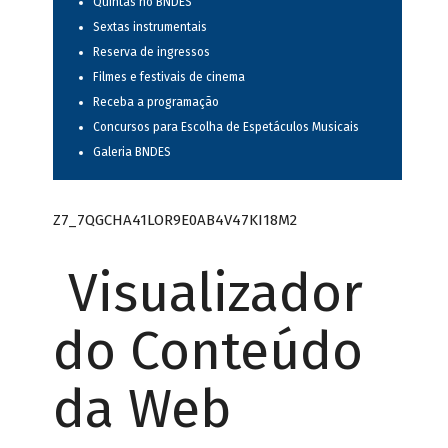
Quintas no BNDES
Sextas instrumentais
Reserva de ingressos
Filmes e festivais de cinema
Receba a programação
Concursos para Escolha de Espetáculos Musicais
Galeria BNDES
Z7_7QGCHA41LOR9E0AB4V47KI18M2
Visualizador
do Conteúdo
da Web