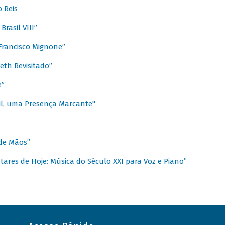
 Reis
rasil VIII”
rancisco Mignone”
reth Revisitado”
e”
sil, uma Presença Marcante"
 de Mãos”
ares de Hoje: Música do Século XXI para Voz e Piano”