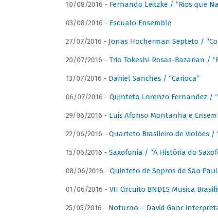
10/08/2016 -
Fernando Leitzke / “Rios que N
03/08/2016 -
Escualo Ensemble
27/07/2016 -
Jonas Hocherman Septeto / “Co
20/07/2016 -
Trio Tokeshi-Rosas-Bazarian / 
13/07/2016 -
Daniel Sanches / “Carioca”
06/07/2016 -
Quinteto Lorenzo Fernandez / “
29/06/2016 -
Luis Afonso Montanha e Ensembl
22/06/2016 -
Quarteto Brasileiro de Violões 
15/06/2016 -
Saxofonia / “A História do Saxo
08/06/2016 -
Quinteto de Sopros de São Pau
01/06/2016 -
VII Circuito BNDES Musica Brasi
25/05/2016 -
Noturno – David Ganc interpret