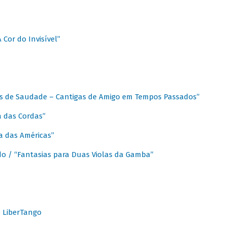
A Cor do Invisível”
as de Saudade – Cantigas de Amigo em Tempos Passados”
a das Cordas”
ca das Américas”
do / “Fantasias para Duas Violas da Gamba”
o LiberTango