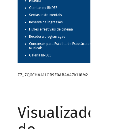
História
Quintas no BNDES
Sextas instrumentais
Reserva de ingressos
Filmes e festivais de cinema
Receba a programação
Concursos para Escolha de Espetáculos
Musicais
Galeria BNDES
Z7_7QGCHA41LOR9E0AB4V47KI18M2
Visualizador