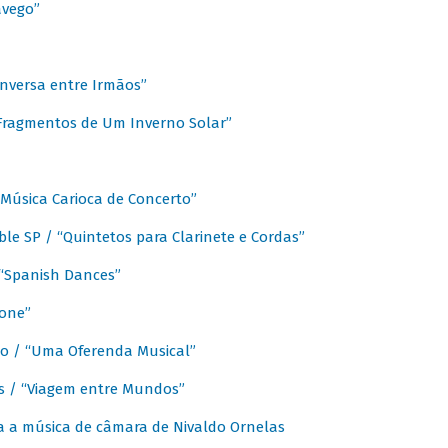
avego”
nversa entre Irmãos”
“Fragmentos de Um Inverno Solar”
Música Carioca de Concerto”
e SP / “Quintetos para Clarinete e Cordas”
/ “Spanish Dances”
fone”
lo / “Uma Oferenda Musical”
lis / “Viagem entre Mundos”
a a música de câmara de Nivaldo Ornelas