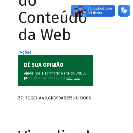
do
Conteúdo
da Web
Ações
DÊ SUA OPINIÃO
Ajude-nos a aprimorar o site do BNDES
preenchendo uma rápida
pesquisa
.
Z7_7QGCHA41LGRG90AR255UU13O86