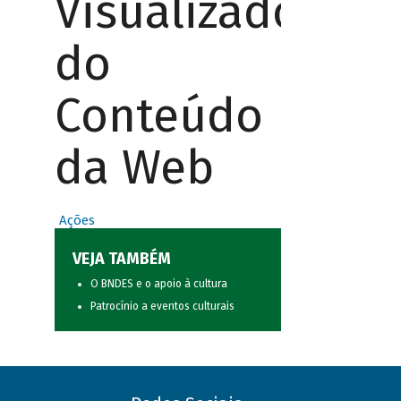
Visualizador
do
Conteúdo
da Web
Ações
VEJA TAMBÉM
O BNDES e o apoio à cultura
Patrocínio a eventos culturais