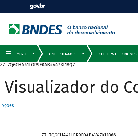
Z7_7QGCHA41LOR9E0AB4V47KI18Q7
Visualizador do 
Ações
Z7_7QGCHA41LOR9E0AB4V47KI1866