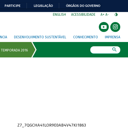
PARTICIPE
LEGISLAÇÃO
ÓRGÃOS DO GOVERNO
⁣
ENGLISH
ACESSIBILIDADE
A+
A-
NCIA
DESENVOLVIMENTO SUSTENTÁVEL
CONHECIMENTO
IMPRENSA
Busca
Z7_7QGCHA41LOR9E0AB4V47KI1863