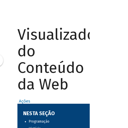
Visualizador
do
Conteúdo
da Web
Ações
NESTA SEÇÃO
Programação