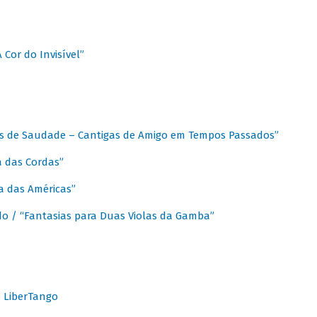
A Cor do Invisível”
as de Saudade – Cantigas de Amigo em Tempos Passados”
a das Cordas”
ca das Américas”
do / “Fantasias para Duas Violas da Gamba”
o LiberTango