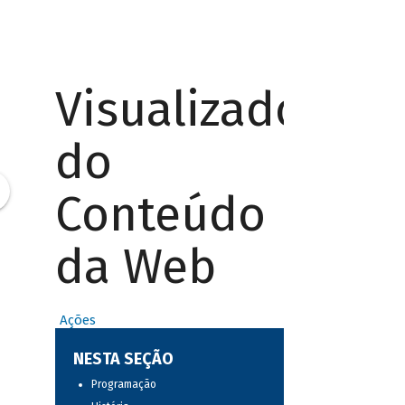
Visualizador
do
Conteúdo
da Web
Ações
NESTA SEÇÃO
Programação