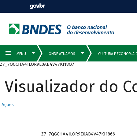
Z7_7QGCHA41LOR9E0AB4V47KI18Q7
Visualizador do 
Ações
Z7_7QGCHA41LOR9E0AB4V47KI1866