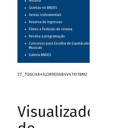
História
Quintas no BNDES
Sextas instrumentais
Reserva de ingressos
Filmes e festivais de cinema
Receba a programação
Concursos para Escolha de Espetáculos
Musicais
Galeria BNDES
Z7_7QGCHA41LOR9E0AB4V47KI18M2
Visualizador