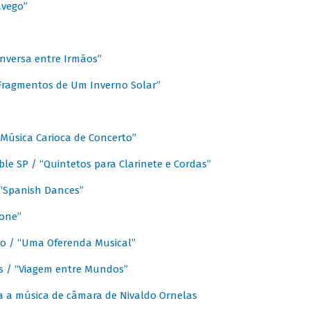
avego”
nversa entre Irmãos”
“Fragmentos de Um Inverno Solar”
Música Carioca de Concerto”
e SP / “Quintetos para Clarinete e Cordas”
/ “Spanish Dances”
fone”
lo / “Uma Oferenda Musical”
lis / “Viagem entre Mundos”
a a música de câmara de Nivaldo Ornelas