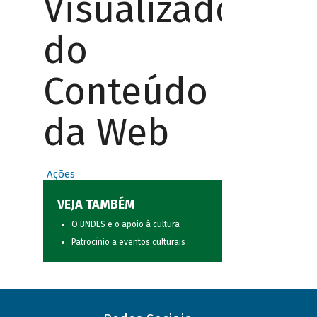
Visualizador
do
Conteúdo
da Web
Ações
VEJA TAMBÉM
O BNDES e o apoio à cultura
Patrocínio a eventos culturais