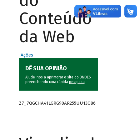
do
Conteúdo
da Web
Ações
DÊ SUA OPINIÃO
Ajude-nos a aprimorar o site do BNDES
preenchendo uma rápida
pesquisa
.
Z7_7QGCHA41LGRG90AR255UU13O86