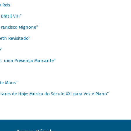
 Reis
rasil VIII”
rancisco Mignone”
reth Revisitado”
e”
sil, uma Presença Marcante"
 de Mãos”
ares de Hoje: Música do Século XXI para Voz e Piano”