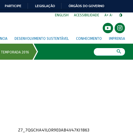
PARTICIPE
LEGISLAÇÃO
ÓRGÃOS DO GOVERNO
⁣
ENGLISH
ACESSIBILIDADE
A+
A-
NCIA
DESENVOLVIMENTO SUSTENTÁVEL
CONHECIMENTO
IMPRENSA
Busca
Z7_7QGCHA41LOR9E0AB4V47KI1863