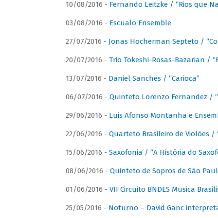
10/08/2016 -
Fernando Leitzke / “Rios que N
03/08/2016 -
Escualo Ensemble
27/07/2016 -
Jonas Hocherman Septeto / “Co
20/07/2016 -
Trio Tokeshi-Rosas-Bazarian / 
13/07/2016 -
Daniel Sanches / “Carioca”
06/07/2016 -
Quinteto Lorenzo Fernandez / “
29/06/2016 -
Luis Afonso Montanha e Ensembl
22/06/2016 -
Quarteto Brasileiro de Violões 
15/06/2016 -
Saxofonia / “A História do Saxo
08/06/2016 -
Quinteto de Sopros de São Pau
01/06/2016 -
VII Circuito BNDES Musica Brasi
25/05/2016 -
Noturno – David Ganc interpret