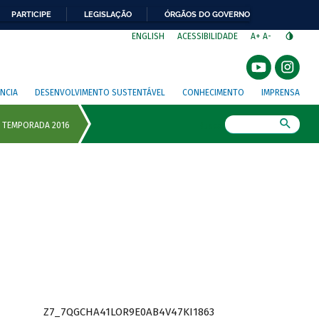
PARTICIPE
LEGISLAÇÃO
ÓRGÃOS DO GOVERNO
⁣
ENGLISH
ACESSIBILIDADE
A+
A-
NCIA
DESENVOLVIMENTO SUSTENTÁVEL
CONHECIMENTO
IMPRENSA
Busca
Z7_7QGCHA41LOR9E0AB4V47KI1863