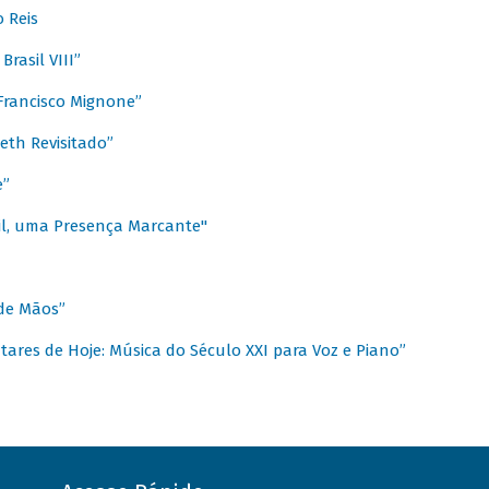
 Reis
rasil VIII”
rancisco Mignone”
reth Revisitado”
e”
sil, uma Presença Marcante"
 de Mãos”
ares de Hoje: Música do Século XXI para Voz e Piano”