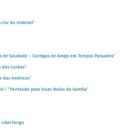
A Cor do Invisível”
as de Saudade – Cantigas de Amigo em Tempos Passados”
a das Cordas”
ca das Américas”
do / “Fantasias para Duas Violas da Gamba”
o LiberTango