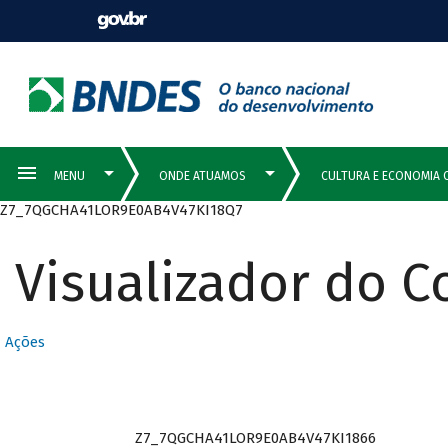
Z7_7QGCHA41LOR9E0AB4V47KI18Q7
Visualizador do 
Ações
Z7_7QGCHA41LOR9E0AB4V47KI1866