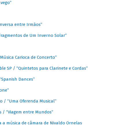
avego”
nversa entre Irmãos”
“Fragmentos de Um Inverno Solar”
Música Carioca de Concerto”
e SP / “Quintetos para Clarinete e Cordas”
/ “Spanish Dances”
fone”
lo / “Uma Oferenda Musical”
lis / “Viagem entre Mundos”
a a música de câmara de Nivaldo Ornelas