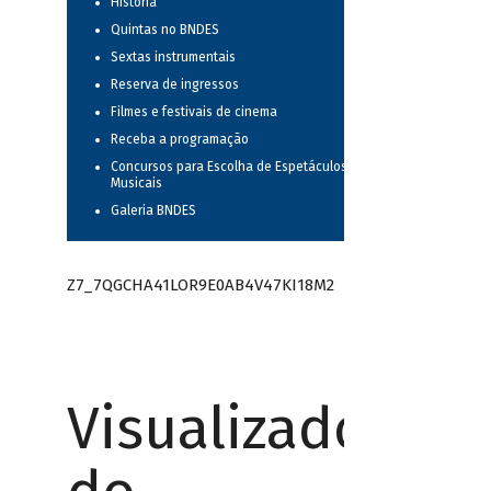
História
Quintas no BNDES
Sextas instrumentais
Reserva de ingressos
Filmes e festivais de cinema
Receba a programação
Concursos para Escolha de Espetáculos
Musicais
Galeria BNDES
Z7_7QGCHA41LOR9E0AB4V47KI18M2
Visualizador