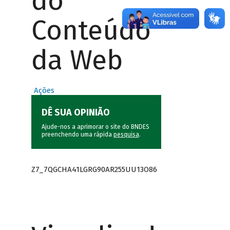
do
Conteúdo
da Web
Ações
DÊ SUA OPINIÃO
Ajude-nos a aprimorar o site do BNDES
preenchendo uma rápida
pesquisa
.
Z7_7QGCHA41LGRG90AR255UU13O86