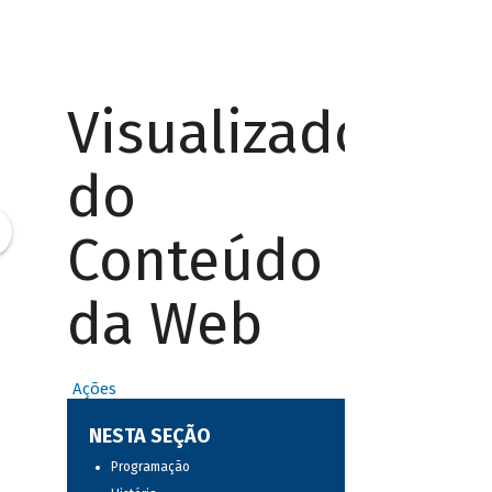
Visualizador
do
Conteúdo
da Web
Ações
NESTA SEÇÃO
Programação