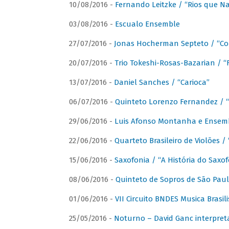
10/08/2016 -
Fernando Leitzke / “Rios que N
03/08/2016 -
Escualo Ensemble
27/07/2016 -
Jonas Hocherman Septeto / “Co
20/07/2016 -
Trio Tokeshi-Rosas-Bazarian / 
13/07/2016 -
Daniel Sanches / “Carioca”
06/07/2016 -
Quinteto Lorenzo Fernandez / “
29/06/2016 -
Luis Afonso Montanha e Ensembl
22/06/2016 -
Quarteto Brasileiro de Violões 
15/06/2016 -
Saxofonia / “A História do Saxo
08/06/2016 -
Quinteto de Sopros de São Pau
01/06/2016 -
VII Circuito BNDES Musica Brasi
25/05/2016 -
Noturno – David Ganc interpret