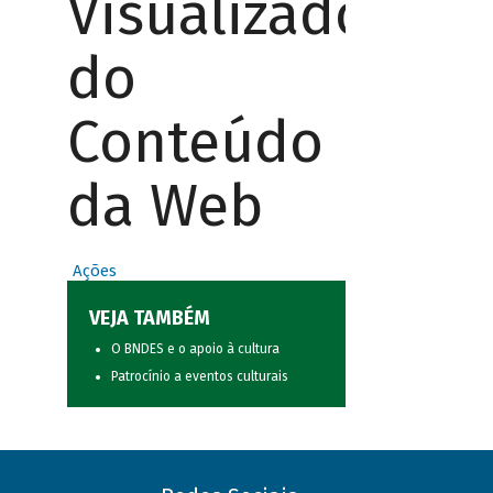
Visualizador
do
Conteúdo
da Web
Ações
VEJA TAMBÉM
O BNDES e o apoio à cultura
Patrocínio a eventos culturais