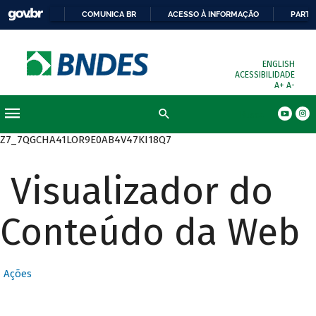
COMUNICA BR
ACESSO À INFORMAÇÃO
PARTI
ENGLISH
ACESSIBILIDADE
A+
A-
Busca
Z7_7QGCHA41LOR9E0AB4V47KI18Q7
Visualizador do
Conteúdo da Web
Ações