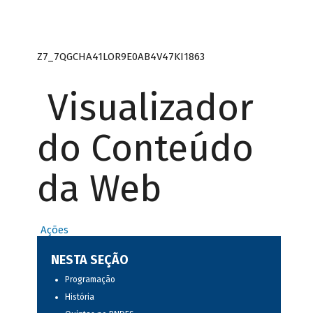
Z7_7QGCHA41LOR9E0AB4V47KI1863
Visualizador
do Conteúdo
da Web
Ações
NESTA SEÇÃO
Programação
História