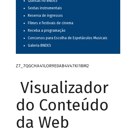
Quintas no BNDES
Sextas instrumentais
Reserva de ingressos
Filmes e festivais de cinema
Receba a programação
Concursos para Escolha de Espetáculos Musicais
Galeria BNDES
Z7_7QGCHA41LOR9E0AB4V47KI18M2
Visualizador
do Conteúdo
da Web