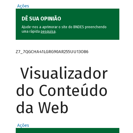
Ações
DÊ SUA OPINIÃO
Ajude-nos a aprimorar o site do BNDES preenchendo
uma rápida
pesquisa
.
Z7_7QGCHA41LGRG90AR255UU13O86
Visualizador
do Conteúdo
da Web
Ações