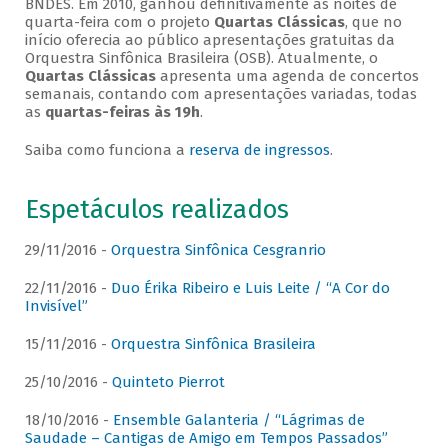
BNDES. Em 2010, ganhou definitivamente as noites de
quarta-feira com o projeto
Quartas Clássicas
, que no
início oferecia ao público apresentações gratuitas da
Orquestra Sinfônica Brasileira (OSB). Atualmente, o
Quartas Clássicas
apresenta uma agenda de concertos
semanais, contando com apresentações variadas, todas
as
quartas-feiras às 19h
.
Saiba como funciona a
reserva de ingressos
.
Espetáculos realizados
29/11/2016 -
Orquestra Sinfônica Cesgranrio
22/11/2016 -
Duo Érika Ribeiro e Luis Leite / “A Cor do
Invisível”
15/11/2016 -
Orquestra Sinfônica Brasileira
25/10/2016 -
Quinteto Pierrot
18/10/2016 -
Ensemble Galanteria / “Lágrimas de
Saudade – Cantigas de Amigo em Tempos Passados”