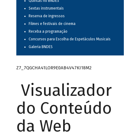
Quintas no BNDES
Sextas instrumentais
Reserva de ingressos
Filmes e festivais de cinema
Receba a programação
Concursos para Escolha de Espetáculos Musicais
Galeria BNDES
Z7_7QGCHA41LOR9E0AB4V47KI18M2
Visualizador
do Conteúdo
da Web