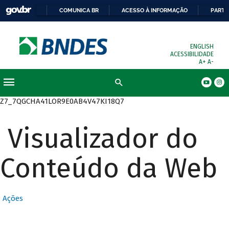
COMUNICA BR
ACESSO À INFORMAÇÃO
PARTI
ENGLISH
ACESSIBILIDADE
A+
A-
Busca
Z7_7QGCHA41LOR9E0AB4V47KI18Q7
Visualizador do
Conteúdo da Web
Ações