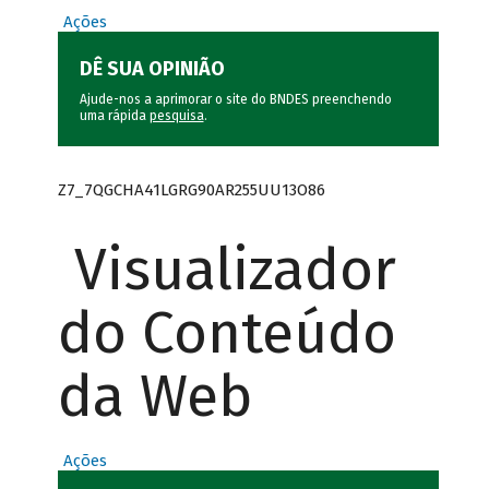
Ações
DÊ SUA OPINIÃO
Ajude-nos a aprimorar o site do BNDES preenchendo
uma rápida
pesquisa
.
Z7_7QGCHA41LGRG90AR255UU13O86
Visualizador
do Conteúdo
da Web
Ações