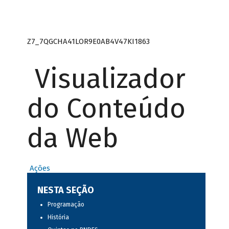
Z7_7QGCHA41LOR9E0AB4V47KI1863
Visualizador
do Conteúdo
da Web
Ações
NESTA SEÇÃO
Programação
História