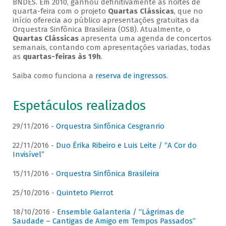
BNDES. Em 2010, ganhou definitivamente as noites de
quarta-feira com o projeto
Quartas Clássicas
, que no
início oferecia ao público apresentações gratuitas da
Orquestra Sinfônica Brasileira (OSB). Atualmente, o
Quartas Clássicas
apresenta uma agenda de concertos
semanais, contando com apresentações variadas, todas
as
quartas-feiras às 19h
.
Saiba como funciona a
reserva de ingressos
.
Espetáculos realizados
29/11/2016 -
Orquestra Sinfônica Cesgranrio
22/11/2016 -
Duo Érika Ribeiro e Luis Leite / “A Cor do
Invisível”
15/11/2016 -
Orquestra Sinfônica Brasileira
25/10/2016 -
Quinteto Pierrot
18/10/2016 -
Ensemble Galanteria / “Lágrimas de
Saudade – Cantigas de Amigo em Tempos Passados”