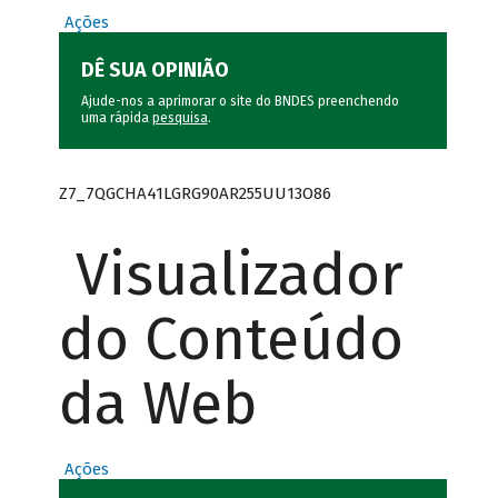
Ações
DÊ SUA OPINIÃO
Ajude-nos a aprimorar o site do BNDES preenchendo
uma rápida
pesquisa
.
Z7_7QGCHA41LGRG90AR255UU13O86
Visualizador
do Conteúdo
da Web
Ações