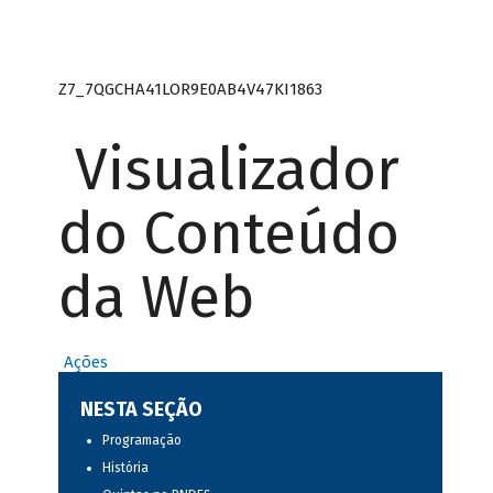
Z7_7QGCHA41LOR9E0AB4V47KI1863
Visualizador
do Conteúdo
da Web
Ações
NESTA SEÇÃO
Programação
História