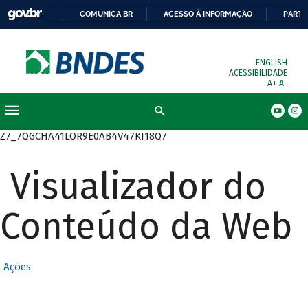
COMUNICA BR
ACESSO À INFORMAÇÃO
PARTI
ENGLISH
ACESSIBILIDADE
A+
A-
Busca
Z7_7QGCHA41LOR9E0AB4V47KI18Q7
Visualizador do
Conteúdo da Web
Ações