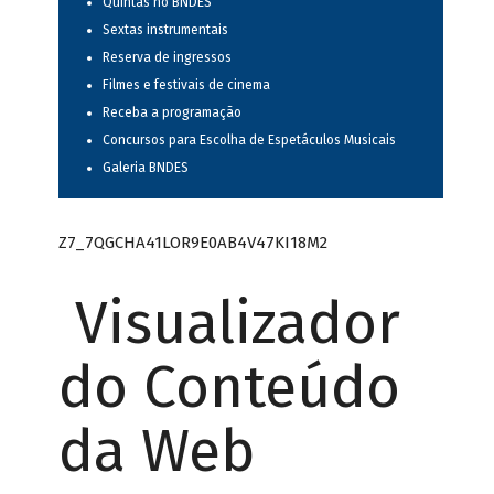
Quintas no BNDES
Sextas instrumentais
Reserva de ingressos
Filmes e festivais de cinema
Receba a programação
Concursos para Escolha de Espetáculos Musicais
Galeria BNDES
Z7_7QGCHA41LOR9E0AB4V47KI18M2
Visualizador
do Conteúdo
da Web