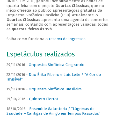
BNDES. Em 2010, ganhou definitivamente as noites de
quarta-feira com o projeto
Quartas Clássicas
, que no
início oferecia ao público apresentações gratuitas da
Orquestra Sinfônica Brasileira (OSB). Atualmente, o
Quartas Clássicas
apresenta uma agenda de concertos
semanais, contando com apresentações variadas, todas
as
quartas-feiras às 19h
.
Saiba como funciona a
reserva de ingressos
.
Espetáculos realizados
29/11/2016 -
Orquestra Sinfônica Cesgranrio
22/11/2016 -
Duo Érika Ribeiro e Luis Leite / “A Cor do
Invisível”
15/11/2016 -
Orquestra Sinfônica Brasileira
25/10/2016 -
Quinteto Pierrot
18/10/2016 -
Ensemble Galanteria / “Lágrimas de
Saudade – Cantigas de Amigo em Tempos Passados”