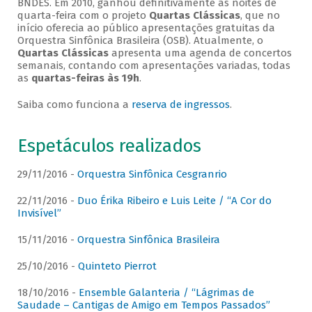
BNDES. Em 2010, ganhou definitivamente as noites de
quarta-feira com o projeto
Quartas Clássicas
, que no
início oferecia ao público apresentações gratuitas da
Orquestra Sinfônica Brasileira (OSB). Atualmente, o
Quartas Clássicas
apresenta uma agenda de concertos
semanais, contando com apresentações variadas, todas
as
quartas-feiras às 19h
.
Saiba como funciona a
reserva de ingressos
.
Espetáculos realizados
29/11/2016 -
Orquestra Sinfônica Cesgranrio
22/11/2016 -
Duo Érika Ribeiro e Luis Leite / “A Cor do
Invisível”
15/11/2016 -
Orquestra Sinfônica Brasileira
25/10/2016 -
Quinteto Pierrot
18/10/2016 -
Ensemble Galanteria / “Lágrimas de
Saudade – Cantigas de Amigo em Tempos Passados”