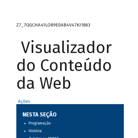
Z7_7QGCHA41LOR9E0AB4V47KI1863
Visualizador
do Conteúdo
da Web
Ações
NESTA SEÇÃO
Programação
História