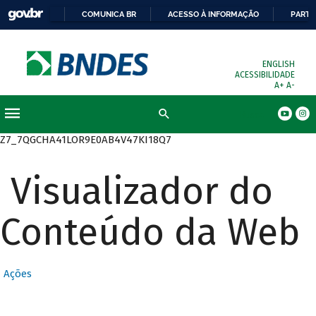
COMUNICA BR
ACESSO À INFORMAÇÃO
PARTI
ENGLISH
ACESSIBILIDADE
A+
A-
Busca
Z7_7QGCHA41LOR9E0AB4V47KI18Q7
Visualizador do
Conteúdo da Web
Ações