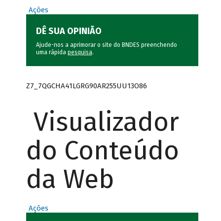
Ações
DÊ SUA OPINIÃO
Ajude-nos a aprimorar o site do BNDES preenchendo
uma rápida
pesquisa
.
Z7_7QGCHA41LGRG90AR255UU13O86
Visualizador
do Conteúdo
da Web
Ações