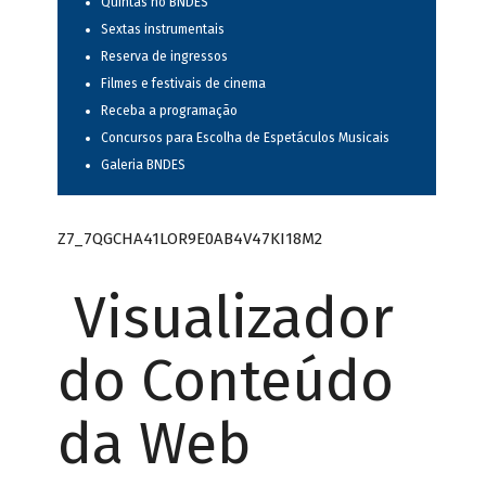
Quintas no BNDES
Sextas instrumentais
Reserva de ingressos
Filmes e festivais de cinema
Receba a programação
Concursos para Escolha de Espetáculos Musicais
Galeria BNDES
Z7_7QGCHA41LOR9E0AB4V47KI18M2
Visualizador
do Conteúdo
da Web