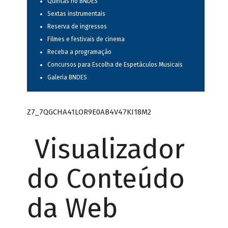
Quintas no BNDES
Sextas instrumentais
Reserva de ingressos
Filmes e festivais de cinema
Receba a programação
Concursos para Escolha de Espetáculos Musicais
Galeria BNDES
Z7_7QGCHA41LOR9E0AB4V47KI18M2
Visualizador
do Conteúdo
da Web