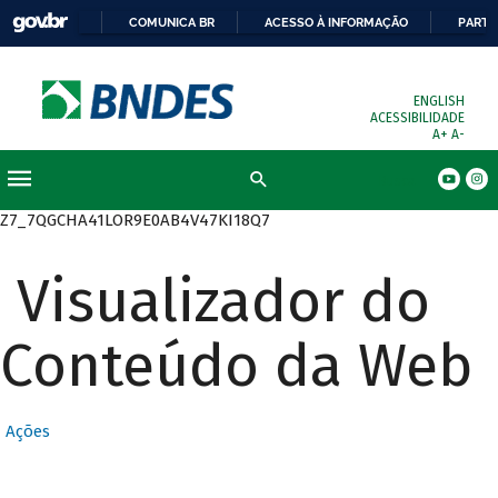
COMUNICA BR
ACESSO À INFORMAÇÃO
PARTI
ENGLISH
ACESSIBILIDADE
A+
A-
Busca
Z7_7QGCHA41LOR9E0AB4V47KI18Q7
Visualizador do
Conteúdo da Web
Ações