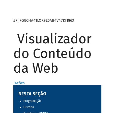
Z7_7QGCHA41LOR9E0AB4V47KI1863
Visualizador
do Conteúdo
da Web
Ações
NESTA SEÇÃO
Programação
História