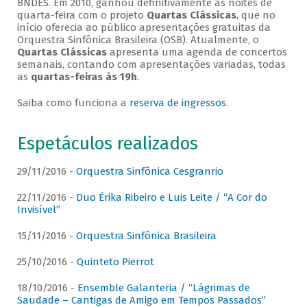
BNDES. Em 2010, ganhou definitivamente as noites de
quarta-feira com o projeto
Quartas Clássicas
, que no
início oferecia ao público apresentações gratuitas da
Orquestra Sinfônica Brasileira (OSB). Atualmente, o
Quartas Clássicas
apresenta uma agenda de concertos
semanais, contando com apresentações variadas, todas
as
quartas-feiras às 19h
.
Saiba como funciona a
reserva de ingressos
.
Espetáculos realizados
29/11/2016 -
Orquestra Sinfônica Cesgranrio
22/11/2016 -
Duo Érika Ribeiro e Luis Leite / “A Cor do
Invisível”
15/11/2016 -
Orquestra Sinfônica Brasileira
25/10/2016 -
Quinteto Pierrot
18/10/2016 -
Ensemble Galanteria / “Lágrimas de
Saudade – Cantigas de Amigo em Tempos Passados”