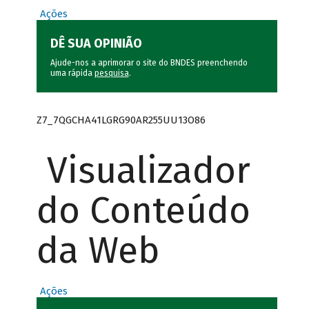
Ações
DÊ SUA OPINIÃO
Ajude-nos a aprimorar o site do BNDES preenchendo
uma rápida
pesquisa
.
Z7_7QGCHA41LGRG90AR255UU13O86
Visualizador
do Conteúdo
da Web
Ações