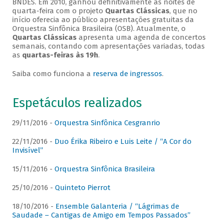
BNDES. Em 2010, ganhou definitivamente as noites de
quarta-feira com o projeto
Quartas Clássicas
, que no
início oferecia ao público apresentações gratuitas da
Orquestra Sinfônica Brasileira (OSB). Atualmente, o
Quartas Clássicas
apresenta uma agenda de concertos
semanais, contando com apresentações variadas, todas
as
quartas-feiras às 19h
.
Saiba como funciona a
reserva de ingressos
.
Espetáculos realizados
29/11/2016 -
Orquestra Sinfônica Cesgranrio
22/11/2016 -
Duo Érika Ribeiro e Luis Leite / “A Cor do
Invisível”
15/11/2016 -
Orquestra Sinfônica Brasileira
25/10/2016 -
Quinteto Pierrot
18/10/2016 -
Ensemble Galanteria / “Lágrimas de
Saudade – Cantigas de Amigo em Tempos Passados”