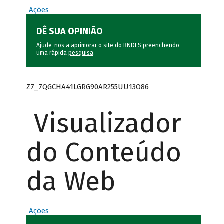
Ações
DÊ SUA OPINIÃO
Ajude-nos a aprimorar o site do BNDES preenchendo
uma rápida
pesquisa
.
Z7_7QGCHA41LGRG90AR255UU13O86
Visualizador
do Conteúdo
da Web
Ações