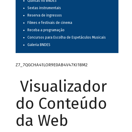
Quintas no BNDES
Sextas instrumentais
Reserva de ingressos
Filmes e festivais de cinema
Receba a programação
Concursos para Escolha de Espetáculos Musicais
Galeria BNDES
Z7_7QGCHA41LOR9E0AB4V47KI18M2
Visualizador
do Conteúdo
da Web