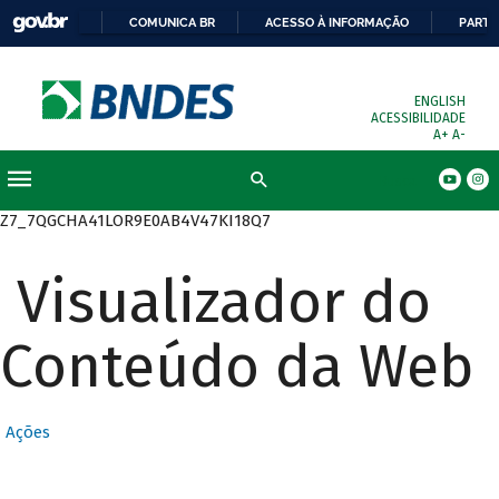
COMUNICA BR
ACESSO À INFORMAÇÃO
PARTI
ENGLISH
ACESSIBILIDADE
A+
A-
Busca
Z7_7QGCHA41LOR9E0AB4V47KI18Q7
Visualizador do
Conteúdo da Web
Ações