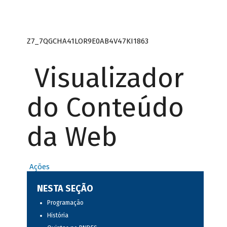
Z7_7QGCHA41LOR9E0AB4V47KI1863
Visualizador
do Conteúdo
da Web
Ações
NESTA SEÇÃO
Programação
História