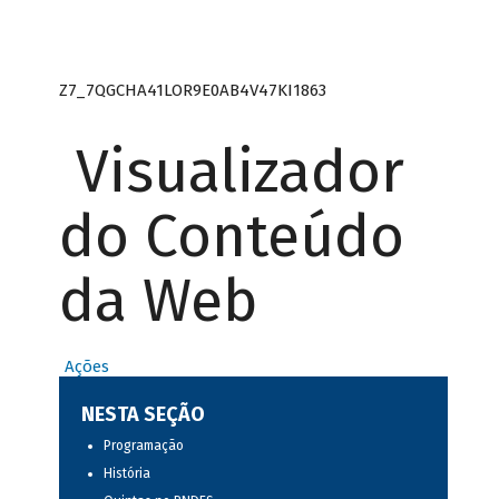
Z7_7QGCHA41LOR9E0AB4V47KI1863
Visualizador
do Conteúdo
da Web
Ações
NESTA SEÇÃO
Programação
História