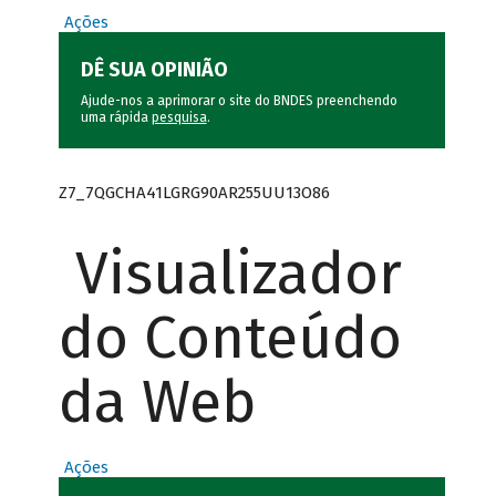
Ações
DÊ SUA OPINIÃO
Ajude-nos a aprimorar o site do BNDES preenchendo
uma rápida
pesquisa
.
Z7_7QGCHA41LGRG90AR255UU13O86
Visualizador
do Conteúdo
da Web
Ações