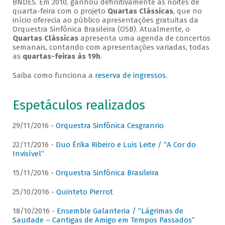
BNDES. Em 2010, ganhou definitivamente as noites de
quarta-feira com o projeto
Quartas Clássicas
, que no
início oferecia ao público apresentações gratuitas da
Orquestra Sinfônica Brasileira (OSB). Atualmente, o
Quartas Clássicas
apresenta uma agenda de concertos
semanais, contando com apresentações variadas, todas
as
quartas-feiras às 19h
.
Saiba como funciona a
reserva de ingressos
.
Espetáculos realizados
29/11/2016 -
Orquestra Sinfônica Cesgranrio
22/11/2016 -
Duo Érika Ribeiro e Luis Leite / “A Cor do
Invisível”
15/11/2016 -
Orquestra Sinfônica Brasileira
25/10/2016 -
Quinteto Pierrot
18/10/2016 -
Ensemble Galanteria / “Lágrimas de
Saudade – Cantigas de Amigo em Tempos Passados”