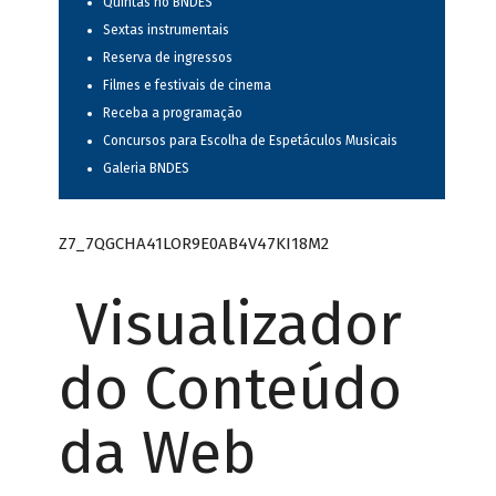
Quintas no BNDES
Sextas instrumentais
Reserva de ingressos
Filmes e festivais de cinema
Receba a programação
Concursos para Escolha de Espetáculos Musicais
Galeria BNDES
Z7_7QGCHA41LOR9E0AB4V47KI18M2
Visualizador
do Conteúdo
da Web