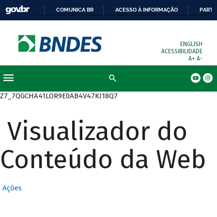
COMUNICA BR
ACESSO À INFORMAÇÃO
PARTI
ENGLISH
ACESSIBILIDADE
A+
A-
Busca
Z7_7QGCHA41LOR9E0AB4V47KI18Q7
Visualizador do
Conteúdo da Web
Ações