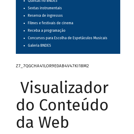
Quintas no BNDES
Sextas instrumentais
Reserva de ingressos
Filmes e festivais de cinema
Receba a programação
Concursos para Escolha de Espetáculos Musicais
Galeria BNDES
Z7_7QGCHA41LOR9E0AB4V47KI18M2
Visualizador
do Conteúdo
da Web