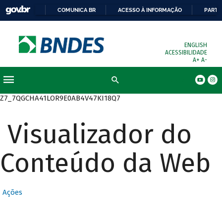
COMUNICA BR
ACESSO À INFORMAÇÃO
PARTI
ENGLISH
ACESSIBILIDADE
A+
A-
Busca
Z7_7QGCHA41LOR9E0AB4V47KI18Q7
Visualizador do
Conteúdo da Web
Ações