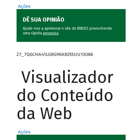
Ações
DÊ SUA OPINIÃO
Ajude-nos a aprimorar o site do BNDES preenchendo
uma rápida
pesquisa
.
Z7_7QGCHA41LGRG90AR255UU13O86
Visualizador
do Conteúdo
da Web
Ações