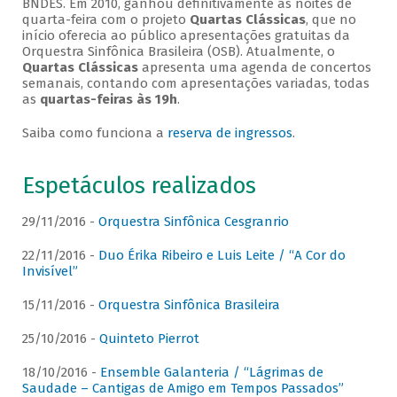
BNDES. Em 2010, ganhou definitivamente as noites de
quarta-feira com o projeto
Quartas Clássicas
, que no
início oferecia ao público apresentações gratuitas da
Orquestra Sinfônica Brasileira (OSB). Atualmente, o
Quartas Clássicas
apresenta uma agenda de concertos
semanais, contando com apresentações variadas, todas
as
quartas-feiras às 19h
.
Saiba como funciona a
reserva de ingressos
.
Espetáculos realizados
29/11/2016 -
Orquestra Sinfônica Cesgranrio
22/11/2016 -
Duo Érika Ribeiro e Luis Leite / “A Cor do
Invisível”
15/11/2016 -
Orquestra Sinfônica Brasileira
25/10/2016 -
Quinteto Pierrot
18/10/2016 -
Ensemble Galanteria / “Lágrimas de
Saudade – Cantigas de Amigo em Tempos Passados”