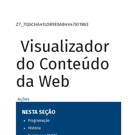
Z7_7QGCHA41LOR9E0AB4V47KI1863
Visualizador
do Conteúdo
da Web
Ações
NESTA SEÇÃO
Programação
História