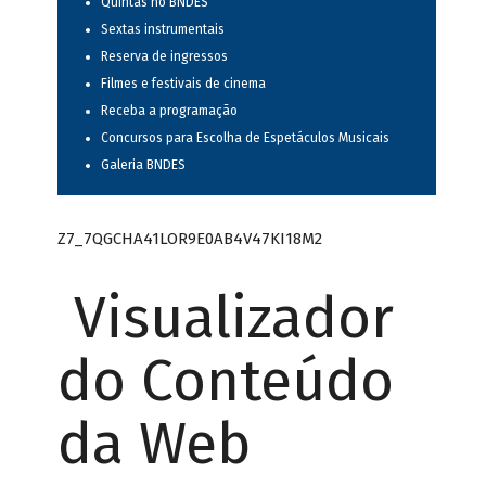
Quintas no BNDES
Sextas instrumentais
Reserva de ingressos
Filmes e festivais de cinema
Receba a programação
Concursos para Escolha de Espetáculos Musicais
Galeria BNDES
Z7_7QGCHA41LOR9E0AB4V47KI18M2
Visualizador
do Conteúdo
da Web