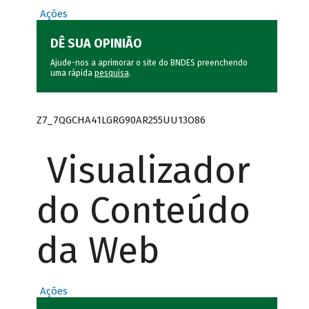
Ações
DÊ SUA OPINIÃO
Ajude-nos a aprimorar o site do BNDES preenchendo
uma rápida
pesquisa
.
Z7_7QGCHA41LGRG90AR255UU13O86
Visualizador
do Conteúdo
da Web
Ações