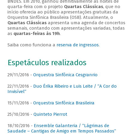
BNDES. Em 2010, ganhou definitivamente as noites de
quarta-feira com o projeto
Quartas Clássicas
, que no
início oferecia ao público apresentações gratuitas da
Orquestra Sinfônica Brasileira (OSB). Atualmente, o
Quartas Clássicas
apresenta uma agenda de concertos
semanais, contando com apresentações variadas, todas
as
quartas-feiras às 19h
.
Saiba como funciona a
reserva de ingressos
.
Espetáculos realizados
29/11/2016 -
Orquestra Sinfônica Cesgranrio
22/11/2016 -
Duo Érika Ribeiro e Luis Leite / “A Cor do
Invisível”
15/11/2016 -
Orquestra Sinfônica Brasileira
25/10/2016 -
Quinteto Pierrot
18/10/2016 -
Ensemble Galanteria / “Lágrimas de
Saudade – Cantigas de Amigo em Tempos Passados”