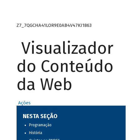
Z7_7QGCHA41LOR9E0AB4V47KI1863
Visualizador
do Conteúdo
da Web
Ações
NESTA SEÇÃO
Programação
História