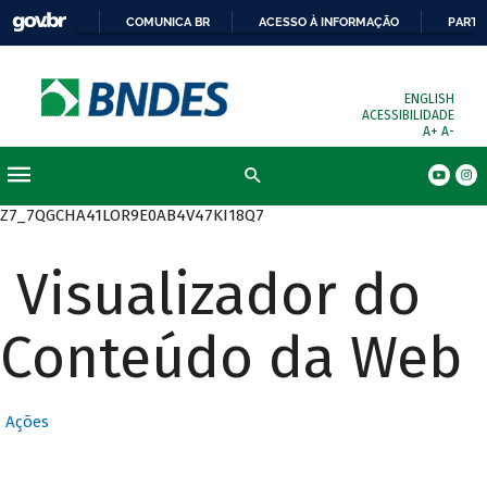
COMUNICA BR
ACESSO À INFORMAÇÃO
PARTI
ENGLISH
ACESSIBILIDADE
A+
A-
Busca
Z7_7QGCHA41LOR9E0AB4V47KI18Q7
Visualizador do
Conteúdo da Web
Ações