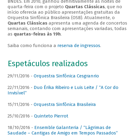
BNDES. Em 2010, ganhou definitivamente as noites de
quarta-feira com o projeto
Quartas Clássicas
, que no
início oferecia ao público apresentações gratuitas da
Orquestra Sinfônica Brasileira (OSB). Atualmente, o
Quartas Clássicas
apresenta uma agenda de concertos
semanais, contando com apresentações variadas, todas
as
quartas-feiras às 19h
.
Saiba como funciona a
reserva de ingressos
.
Espetáculos realizados
29/11/2016 -
Orquestra Sinfônica Cesgranrio
22/11/2016 -
Duo Érika Ribeiro e Luis Leite / “A Cor do
Invisível”
15/11/2016 -
Orquestra Sinfônica Brasileira
25/10/2016 -
Quinteto Pierrot
18/10/2016 -
Ensemble Galanteria / “Lágrimas de
Saudade – Cantigas de Amigo em Tempos Passados”