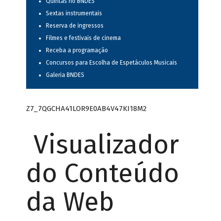
Quintas no BNDES
Sextas instrumentais
Reserva de ingressos
Filmes e festivais de cinema
Receba a programação
Concursos para Escolha de Espetáculos Musicais
Galeria BNDES
Z7_7QGCHA41LOR9E0AB4V47KI18M2
Visualizador
do Conteúdo
da Web