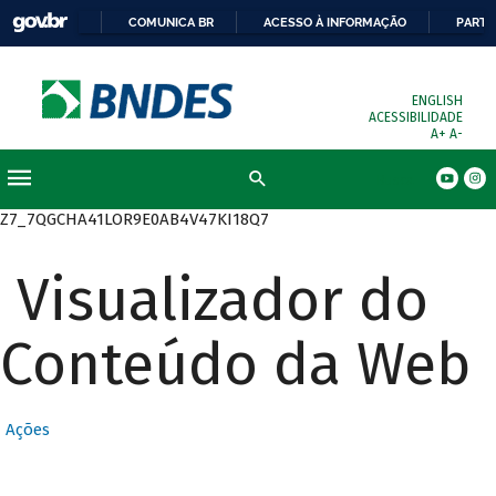
COMUNICA BR
ACESSO À INFORMAÇÃO
PARTI
ENGLISH
ACESSIBILIDADE
A+
A-
Busca
Z7_7QGCHA41LOR9E0AB4V47KI18Q7
Visualizador do
Conteúdo da Web
Ações