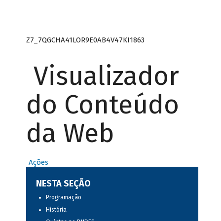
Z7_7QGCHA41LOR9E0AB4V47KI1863
Visualizador
do Conteúdo
da Web
Ações
NESTA SEÇÃO
Programação
História