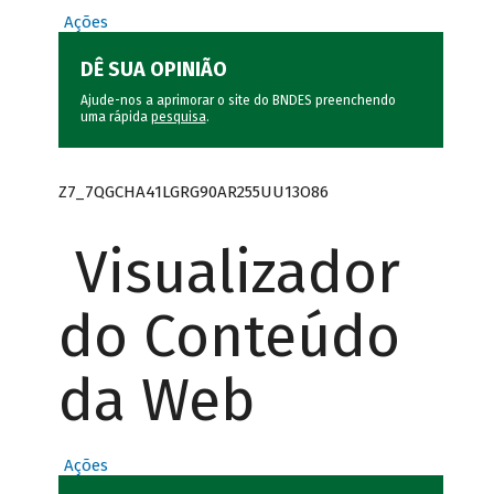
Ações
DÊ SUA OPINIÃO
Ajude-nos a aprimorar o site do BNDES preenchendo
uma rápida
pesquisa
.
Z7_7QGCHA41LGRG90AR255UU13O86
Visualizador
do Conteúdo
da Web
Ações