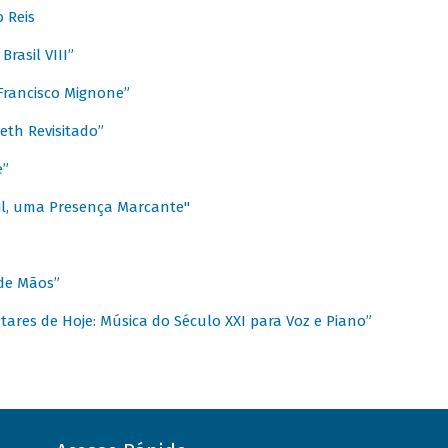
 Reis
rasil VIII”
rancisco Mignone”
reth Revisitado”
e”
sil, uma Presença Marcante"
 de Mãos”
ares de Hoje: Música do Século XXI para Voz e Piano”