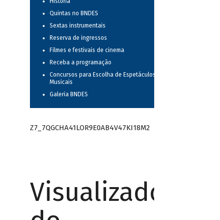
História
Quintas no BNDES
Sextas instrumentais
Reserva de ingressos
Filmes e festivais de cinema
Receba a programação
Concursos para Escolha de Espetáculos
Musicais
Galeria BNDES
Z7_7QGCHA41LOR9E0AB4V47KI18M2
Visualizador