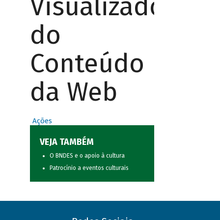
Visualizador
do
Conteúdo
da Web
Ações
VEJA TAMBÉM
O BNDES e o apoio à cultura
Patrocínio a eventos culturais