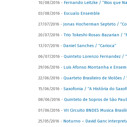
10/08/2016 -
Fernando Leitzke / “Rios que N
03/08/2016 -
Escualo Ensemble
27/07/2016 -
Jonas Hocherman Septeto / “Co
20/07/2016 -
Trio Tokeshi-Rosas-Bazarian / 
13/07/2016 -
Daniel Sanches / “Carioca”
06/07/2016 -
Quinteto Lorenzo Fernandez / “
29/06/2016 -
Luis Afonso Montanha e Ensembl
22/06/2016 -
Quarteto Brasileiro de Violões 
15/06/2016 -
Saxofonia / “A História do Saxo
08/06/2016 -
Quinteto de Sopros de São Pau
01/06/2016 -
VII Circuito BNDES Musica Brasi
25/05/2016 -
Noturno – David Ganc interpret