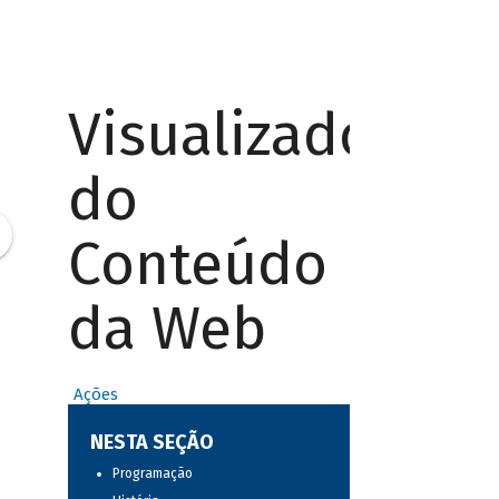
Visualizador
do
Conteúdo
da Web
Ações
NESTA SEÇÃO
Programação