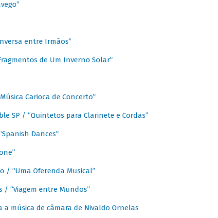
avego”
nversa entre Irmãos”
“Fragmentos de Um Inverno Solar”
Música Carioca de Concerto”
e SP / “Quintetos para Clarinete e Cordas”
/ “Spanish Dances”
fone”
lo / “Uma Oferenda Musical”
lis / “Viagem entre Mundos”
a a música de câmara de Nivaldo Ornelas