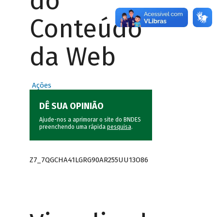
do
Conteúdo
da Web
Ações
DÊ SUA OPINIÃO
Ajude-nos a aprimorar o site do BNDES
preenchendo uma rápida
pesquisa
.
Z7_7QGCHA41LGRG90AR255UU13O86