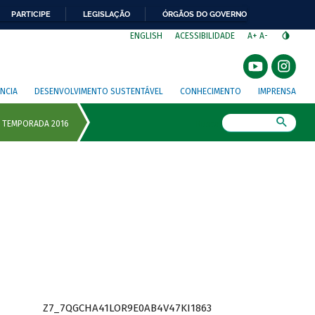
PARTICIPE
LEGISLAÇÃO
ÓRGÃOS DO GOVERNO
⁣
ENGLISH
ACESSIBILIDADE
A+
A-
NCIA
DESENVOLVIMENTO SUSTENTÁVEL
CONHECIMENTO
IMPRENSA
Busca
Z7_7QGCHA41LOR9E0AB4V47KI1863