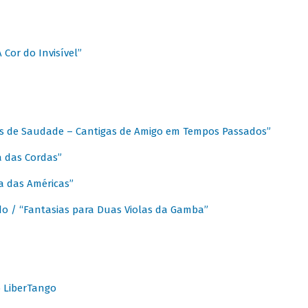
A Cor do Invisível”
as de Saudade – Cantigas de Amigo em Tempos Passados”
a das Cordas”
ca das Américas”
do / “Fantasias para Duas Violas da Gamba”
o LiberTango