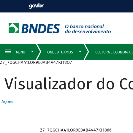
Z7_7QGCHA41LOR9E0AB4V47KI18Q7
Visualizador do 
Ações
Z7_7QGCHA41LOR9E0AB4V47KI1866