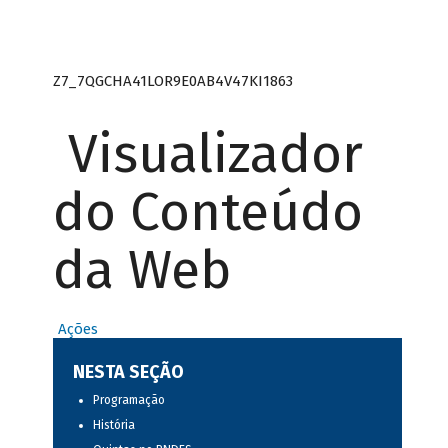
Z7_7QGCHA41LOR9E0AB4V47KI1863
Visualizador
do Conteúdo
da Web
Ações
NESTA SEÇÃO
Programação
História