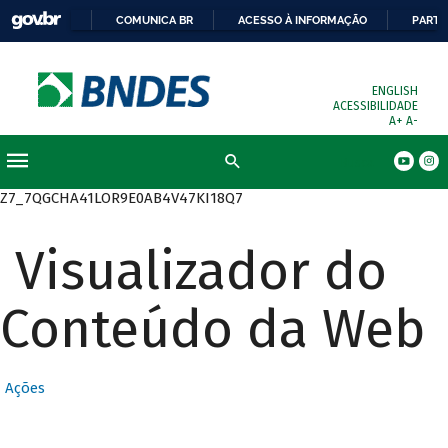
COMUNICA BR
ACESSO À INFORMAÇÃO
PARTI
ENGLISH
ACESSIBILIDADE
A+
A-
Busca
Z7_7QGCHA41LOR9E0AB4V47KI18Q7
Visualizador do
Conteúdo da Web
Ações