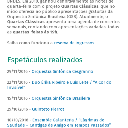
BNDES. Em 2010, ganhou definitivamente as noites de
quarta-feira com o projeto
Quartas Clássicas
, que no
início oferecia ao público apresentações gratuitas da
Orquestra Sinfônica Brasileira (OSB). Atualmente, o
Quartas Clássicas
apresenta uma agenda de concertos
semanais, contando com apresentações variadas, todas
as
quartas-feiras às 19h
.
Saiba como funciona a
reserva de ingressos
.
Espetáculos realizados
29/11/2016 -
Orquestra Sinfônica Cesgranrio
22/11/2016 -
Duo Érika Ribeiro e Luis Leite / “A Cor do
Invisível”
15/11/2016 -
Orquestra Sinfônica Brasileira
25/10/2016 -
Quinteto Pierrot
18/10/2016 -
Ensemble Galanteria / “Lágrimas de
Saudade – Cantigas de Amigo em Tempos Passados”