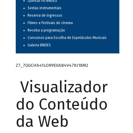
Quintas no BNDES
Sextas instrumentais
Reserva de ingressos
Filmes e festivais de cinema
Receba a programação
Concursos para Escolha de Espetáculos Musicais
Galeria BNDES
Z7_7QGCHA41LOR9E0AB4V47KI18M2
Visualizador
do Conteúdo
da Web