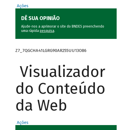
Ações
DÊ SUA OPINIÃO
Ajude-nos a aprimorar o site do BNDES preenchendo
uma rápida
pesquisa
.
Z7_7QGCHA41LGRG90AR255UU13O86
Visualizador
do Conteúdo
da Web
Ações