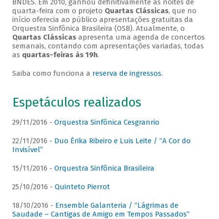
BNDES. Em 2010, ganhou definitivamente as noites de
quarta-feira com o projeto
Quartas Clássicas
, que no
início oferecia ao público apresentações gratuitas da
Orquestra Sinfônica Brasileira (OSB). Atualmente, o
Quartas Clássicas
apresenta uma agenda de concertos
semanais, contando com apresentações variadas, todas
as
quartas-feiras às 19h
.
Saiba como funciona a
reserva de ingressos
.
Espetáculos realizados
29/11/2016 -
Orquestra Sinfônica Cesgranrio
22/11/2016 -
Duo Érika Ribeiro e Luis Leite / “A Cor do
Invisível”
15/11/2016 -
Orquestra Sinfônica Brasileira
25/10/2016 -
Quinteto Pierrot
18/10/2016 -
Ensemble Galanteria / “Lágrimas de
Saudade – Cantigas de Amigo em Tempos Passados”