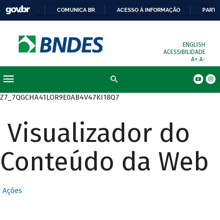
COMUNICA BR
ACESSO À INFORMAÇÃO
PARTI
ENGLISH
ACESSIBILIDADE
A+
A-
Busca
Z7_7QGCHA41LOR9E0AB4V47KI18Q7
Visualizador do
Conteúdo da Web
Ações