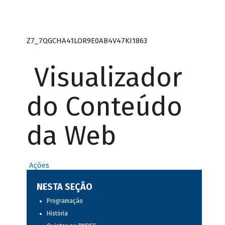
Z7_7QGCHA41LOR9E0AB4V47KI1863
Visualizador
do Conteúdo
da Web
Ações
NESTA SEÇÃO
Programação
História