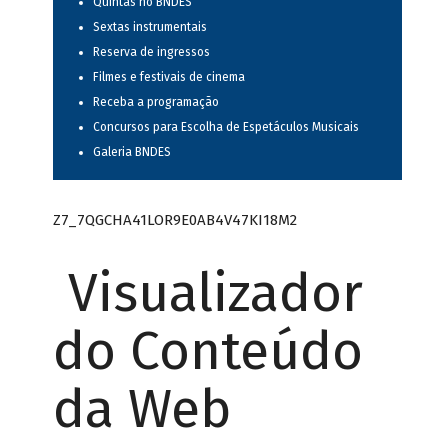
Quintas no BNDES
Sextas instrumentais
Reserva de ingressos
Filmes e festivais de cinema
Receba a programação
Concursos para Escolha de Espetáculos Musicais
Galeria BNDES
Z7_7QGCHA41LOR9E0AB4V47KI18M2
Visualizador
do Conteúdo
da Web