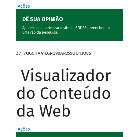
Ações
DÊ SUA OPINIÃO
Ajude-nos a aprimorar o site do BNDES preenchendo
uma rápida
pesquisa
.
Z7_7QGCHA41LGRG90AR255UU13O86
Visualizador
do Conteúdo
da Web
Ações