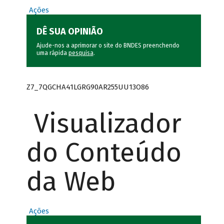
Ações
DÊ SUA OPINIÃO
Ajude-nos a aprimorar o site do BNDES preenchendo
uma rápida
pesquisa
.
Z7_7QGCHA41LGRG90AR255UU13O86
Visualizador
do Conteúdo
da Web
Ações