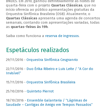
BNDES. Em 2010, ganhou definitivamente as noites de
quarta-feira com o projeto
Quartas Clássicas
, que no
início oferecia ao público apresentações gratuitas da
Orquestra Sinfônica Brasileira (OSB). Atualmente, o
Quartas Clássicas
apresenta uma agenda de concertos
semanais, contando com apresentações variadas, todas
as
quartas-feiras às 19h
.
Saiba como funciona a
reserva de ingressos
.
Espetáculos realizados
29/11/2016 -
Orquestra Sinfônica Cesgranrio
22/11/2016 -
Duo Érika Ribeiro e Luis Leite / “A Cor do
Invisível”
15/11/2016 -
Orquestra Sinfônica Brasileira
25/10/2016 -
Quinteto Pierrot
18/10/2016 -
Ensemble Galanteria / “Lágrimas de
Saudade – Cantigas de Amigo em Tempos Passados”