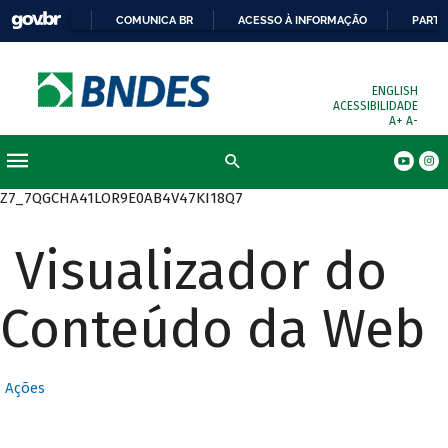
COMUNICA BR
ACESSO À INFORMAÇÃO
PARTI
ENGLISH
ACESSIBILIDADE
A+
A-
Busca
Z7_7QGCHA41LOR9E0AB4V47KI18Q7
Visualizador do
Conteúdo da Web
Ações