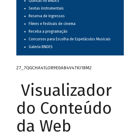
Quintas no BNDES
Sextas instrumentais
Reserva de ingressos
Filmes e festivais de cinema
Receba a programação
Concursos para Escolha de Espetáculos Musicais
Galeria BNDES
Z7_7QGCHA41LOR9E0AB4V47KI18M2
Visualizador
do Conteúdo
da Web