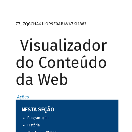
Z7_7QGCHA41LOR9E0AB4V47KI1863
Visualizador
do Conteúdo
da Web
Ações
NESTA SEÇÃO
Programação
História