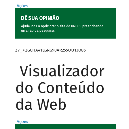
Ações
DÊ SUA OPINIÃO
Ajude-nos a aprimorar o site do BNDES preenchendo
uma rápida
pesquisa
.
Z7_7QGCHA41LGRG90AR255UU13O86
Visualizador
do Conteúdo
da Web
Ações