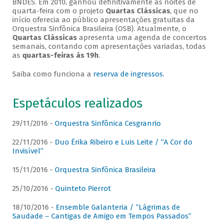
BNDES. Em 2010, ganhou definitivamente as noites de
quarta-feira com o projeto
Quartas Clássicas
, que no
início oferecia ao público apresentações gratuitas da
Orquestra Sinfônica Brasileira (OSB). Atualmente, o
Quartas Clássicas
apresenta uma agenda de concertos
semanais, contando com apresentações variadas, todas
as
quartas-feiras às 19h
.
Saiba como funciona a
reserva de ingressos
.
Espetáculos realizados
29/11/2016 -
Orquestra Sinfônica Cesgranrio
22/11/2016 -
Duo Érika Ribeiro e Luis Leite / “A Cor do
Invisível”
15/11/2016 -
Orquestra Sinfônica Brasileira
25/10/2016 -
Quinteto Pierrot
18/10/2016 -
Ensemble Galanteria / “Lágrimas de
Saudade – Cantigas de Amigo em Tempos Passados”