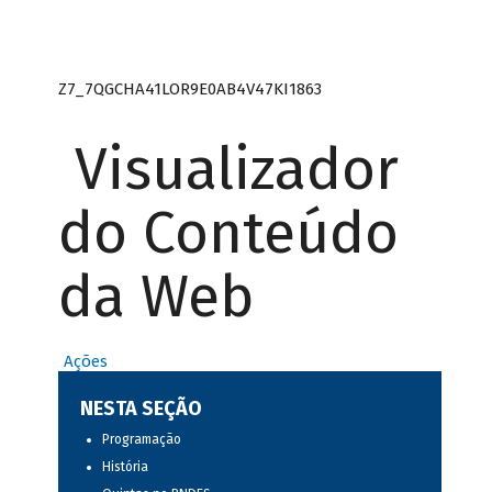
Z7_7QGCHA41LOR9E0AB4V47KI1863
Visualizador
do Conteúdo
da Web
Ações
NESTA SEÇÃO
Programação
História