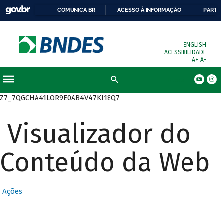
COMUNICA BR
ACESSO À INFORMAÇÃO
PARTI
ENGLISH
ACESSIBILIDADE
A+
A-
Busca
Z7_7QGCHA41LOR9E0AB4V47KI18Q7
Visualizador do
Conteúdo da Web
Ações