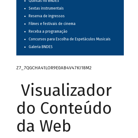
Quintas no BNDES
Sextas instrumentais
Reserva de ingressos
Filmes e festivais de cinema
Receba a programação
Concursos para Escolha de Espetáculos Musicais
Galeria BNDES
Z7_7QGCHA41LOR9E0AB4V47KI18M2
Visualizador
do Conteúdo
da Web