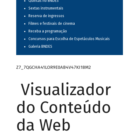
Quintas no BNDES
Sextas instrumentais
Reserva de ingressos
Filmes e festivais de cinema
Receba a programação
Concursos para Escolha de Espetáculos Musicais
Galeria BNDES
Z7_7QGCHA41LOR9E0AB4V47KI18M2
Visualizador
do Conteúdo
da Web