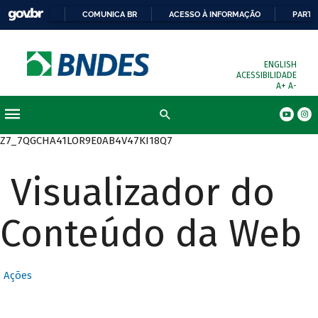
COMUNICA BR
ACESSO À INFORMAÇÃO
PARTI
ENGLISH
ACESSIBILIDADE
A+
A-
Busca
Z7_7QGCHA41LOR9E0AB4V47KI18Q7
Visualizador do
Conteúdo da Web
Ações