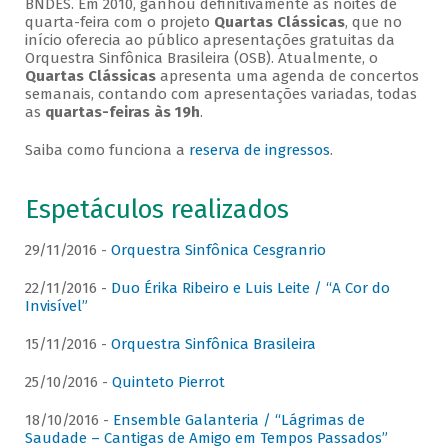
BNDES. Em 2010, ganhou definitivamente as noites de
quarta-feira com o projeto
Quartas Clássicas
, que no
início oferecia ao público apresentações gratuitas da
Orquestra Sinfônica Brasileira (OSB). Atualmente, o
Quartas Clássicas
apresenta uma agenda de concertos
semanais, contando com apresentações variadas, todas
as
quartas-feiras às 19h
.
Saiba como funciona a
reserva de ingressos
.
Espetáculos realizados
29/11/2016 -
Orquestra Sinfônica Cesgranrio
22/11/2016 -
Duo Érika Ribeiro e Luis Leite / “A Cor do
Invisível”
15/11/2016 -
Orquestra Sinfônica Brasileira
25/10/2016 -
Quinteto Pierrot
18/10/2016 -
Ensemble Galanteria / “Lágrimas de
Saudade – Cantigas de Amigo em Tempos Passados”