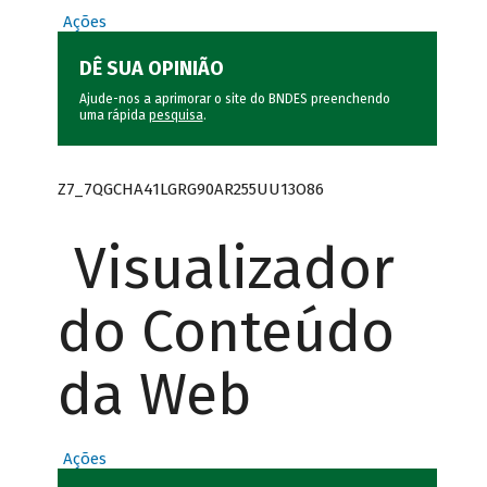
Ações
DÊ SUA OPINIÃO
Ajude-nos a aprimorar o site do BNDES preenchendo
uma rápida
pesquisa
.
Z7_7QGCHA41LGRG90AR255UU13O86
Visualizador
do Conteúdo
da Web
Ações