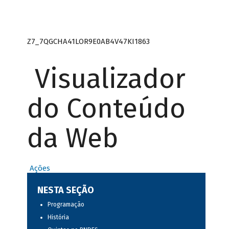
Z7_7QGCHA41LOR9E0AB4V47KI1863
Visualizador
do Conteúdo
da Web
Ações
NESTA SEÇÃO
Programação
História