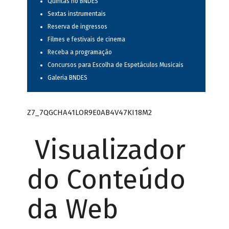
Quintas no BNDES
Sextas instrumentais
Reserva de ingressos
Filmes e festivais de cinema
Receba a programação
Concursos para Escolha de Espetáculos Musicais
Galeria BNDES
Z7_7QGCHA41LOR9E0AB4V47KI18M2
Visualizador
do Conteúdo
da Web