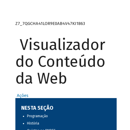
Z7_7QGCHA41LOR9E0AB4V47KI1863
Visualizador
do Conteúdo
da Web
Ações
NESTA SEÇÃO
Programação
História