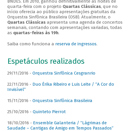
BNDES. Em 2010, ganhou definitivamente as noites de
quarta-feira com o projeto
Quartas Clássicas
, que no
início oferecia ao público apresentações gratuitas da
Orquestra Sinfônica Brasileira (OSB). Atualmente, o
Quartas Clássicas
apresenta uma agenda de concertos
semanais, contando com apresentações variadas, todas
as
quartas-feiras às 19h
.
Saiba como funciona a
reserva de ingressos
.
Espetáculos realizados
29/11/2016 -
Orquestra Sinfônica Cesgranrio
22/11/2016 -
Duo Érika Ribeiro e Luis Leite / “A Cor do
Invisível”
15/11/2016 -
Orquestra Sinfônica Brasileira
25/10/2016 -
Quinteto Pierrot
18/10/2016 -
Ensemble Galanteria / “Lágrimas de
Saudade – Cantigas de Amigo em Tempos Passados”