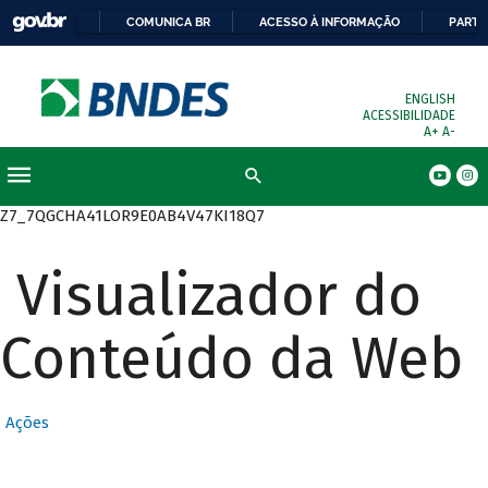
COMUNICA BR
ACESSO À INFORMAÇÃO
PARTI
ENGLISH
ACESSIBILIDADE
A+
A-
Busca
Z7_7QGCHA41LOR9E0AB4V47KI18Q7
Visualizador do
Conteúdo da Web
Ações