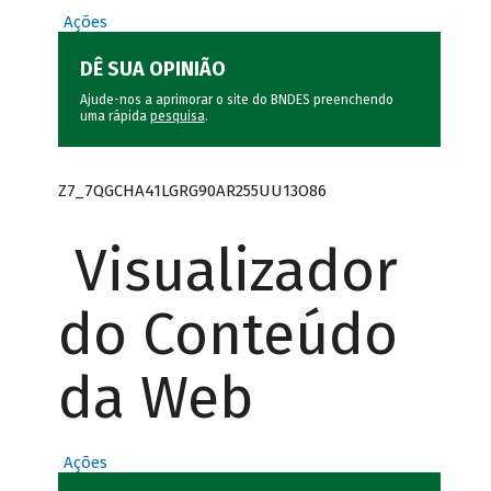
Ações
DÊ SUA OPINIÃO
Ajude-nos a aprimorar o site do BNDES preenchendo
uma rápida
pesquisa
.
Z7_7QGCHA41LGRG90AR255UU13O86
Visualizador
do Conteúdo
da Web
Ações