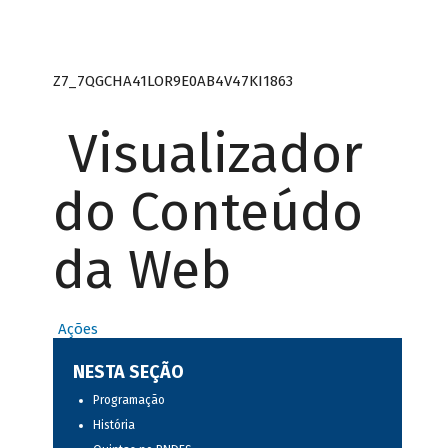
Z7_7QGCHA41LOR9E0AB4V47KI1863
Visualizador
do Conteúdo
da Web
Ações
NESTA SEÇÃO
Programação
História