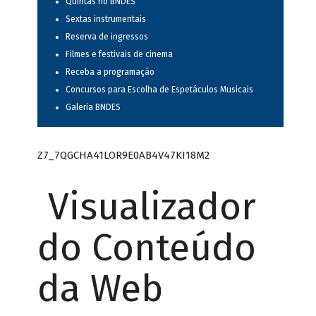
Quintas no BNDES
Sextas instrumentais
Reserva de ingressos
Filmes e festivais de cinema
Receba a programação
Concursos para Escolha de Espetáculos Musicais
Galeria BNDES
Z7_7QGCHA41LOR9E0AB4V47KI18M2
Visualizador
do Conteúdo
da Web