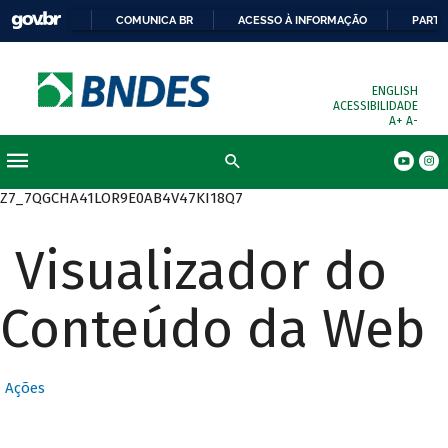
COMUNICA BR
ACESSO À INFORMAÇÃO
PARTI
ENGLISH
ACESSIBILIDADE
A+
A-
Busca
Z7_7QGCHA41LOR9E0AB4V47KI18Q7
Visualizador do
Conteúdo da Web
Ações