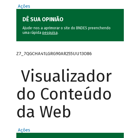
Ações
DÊ SUA OPINIÃO
Ajude-nos a aprimorar o site do BNDES preenchendo
uma rápida
pesquisa
.
Z7_7QGCHA41LGRG90AR255UU13O86
Visualizador
do Conteúdo
da Web
Ações