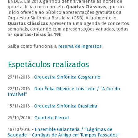
BNDES. Em 2010, ganhou definitivamente as noites de
quarta-feira com o projeto
Quartas Clássicas
, que no
início oferecia ao público apresentações gratuitas da
Orquestra Sinfônica Brasileira (OSB). Atualmente, o
Quartas Clássicas
apresenta uma agenda de concertos
semanais, contando com apresentações variadas, todas
as
quartas-feiras às 19h
.
Saiba como funciona a
reserva de ingressos
.
Espetáculos realizados
29/11/2016 -
Orquestra Sinfônica Cesgranrio
22/11/2016 -
Duo Érika Ribeiro e Luis Leite / “A Cor do
Invisível”
15/11/2016 -
Orquestra Sinfônica Brasileira
25/10/2016 -
Quinteto Pierrot
18/10/2016 -
Ensemble Galanteria / “Lágrimas de
Saudade – Cantigas de Amigo em Tempos Passados”