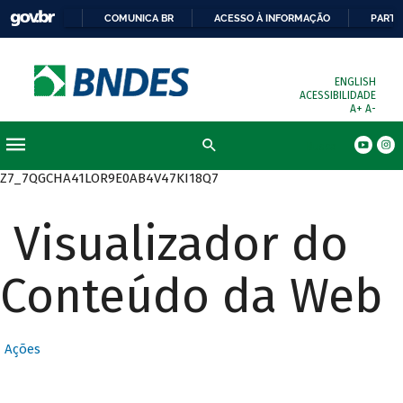
COMUNICA BR
ACESSO À INFORMAÇÃO
PARTI
ENGLISH
ACESSIBILIDADE
A+
A-
Busca
Z7_7QGCHA41LOR9E0AB4V47KI18Q7
Visualizador do
Conteúdo da Web
Ações