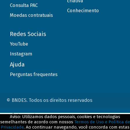
criativa
Consulta PAC
Conhecimento
Moedas contratuais
Redes Sociais
YouTube
Instagram
Ajuda
Perguntas frequentes
© BNDES. Todos os direitos reservados
ConteÃºdo complementar
Aviso: Utilizamos dados pessoais, cookies e tecnologias
semelhantes de acordo com nossos
Termos de Uso e Política de
${title}
${badge}
Privacidade
. Ao continuar navegando, você concorda com estas