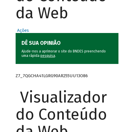
da Web
Ações
DÊ SUA OPINIÃO
Ajude-nos a aprimorar o site do BNDES preenchendo
uma rápida
pesquisa
.
Z7_7QGCHA41LGRG90AR255UU13O86
Visualizador
do Conteúdo
da Web