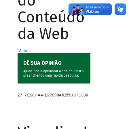
do
Conteúdo
da Web
Ações
DÊ SUA OPINIÃO
Ajude-nos a aprimorar o site do BNDES
preenchendo uma rápida
pesquisa
.
Z7_7QGCHA41LGRG90AR255UU13O86