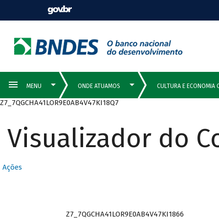
Z7_7QGCHA41LOR9E0AB4V47KI18Q7
Visualizador do 
Ações
Z7_7QGCHA41LOR9E0AB4V47KI1866