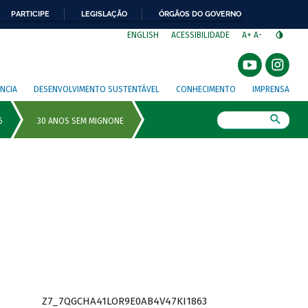
PARTICIPE
LEGISLAÇÃO
ÓRGÃOS DO GOVERNO
⁣
ENGLISH
ACESSIBILIDADE
A+
A-
NCIA
DESENVOLVIMENTO SUSTENTÁVEL
CONHECIMENTO
IMPRENSA
Busca
Z7_7QGCHA41LOR9E0AB4V47KI1863