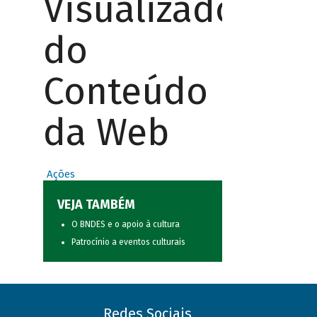
Visualizador
do
Conteúdo
da Web
Ações
VEJA TAMBÉM
O BNDES e o apoio à cultura
Patrocínio a eventos culturais
Redes Sociais