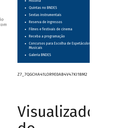
História
Quintas no BNDES
Sextas instrumentais
ão
Reserva de ingressos
 com
Filmes e festivais de cinema
Receba a programação
Concursos para Escolha de Espetáculos
Musicais
Galeria BNDES
Z7_7QGCHA41LOR9E0AB4V47KI18M2
Visualizador