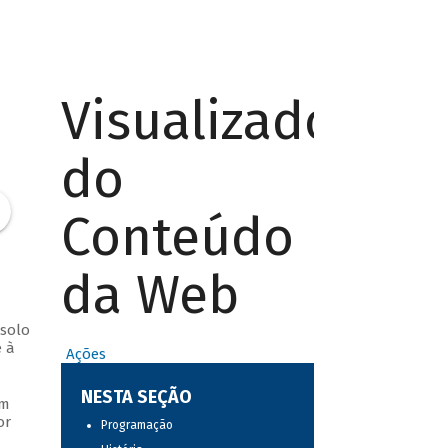
Visualizador
do
Conteúdo
da Web
 solo
 à
Ações
NESTA SEÇÃO
um
or
Programação