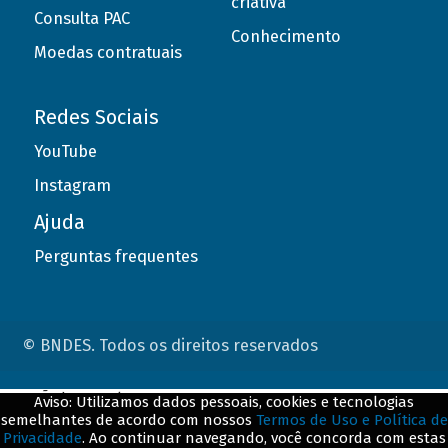
criativa
Consulta PAC
Conhecimento
Moedas contratuais
Redes Sociais
YouTube
Instagram
Ajuda
Perguntas frequentes
© BNDES. Todos os direitos reservados
ConteÃºdo complementar
Aviso: Utilizamos dados pessoais, cookies e tecnologias
semelhantes de acordo com nossos
Termos de Uso e Política de
${title}
${badge}
Privacidade
. Ao continuar navegando, você concorda com estas