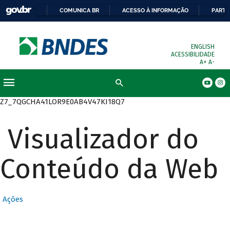
COMUNICA BR
ACESSO À INFORMAÇÃO
PARTI
ENGLISH
ACESSIBILIDADE
A+
A-
Busca
Z7_7QGCHA41LOR9E0AB4V47KI18Q7
Visualizador do
Conteúdo da Web
Ações