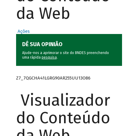
da Web
Ações
DÊ SUA OPINIÃO
Ajude-nos a aprimorar o site do BNDES preenchendo
uma rápida
pesquisa
.
Z7_7QGCHA41LGRG90AR255UU13O86
Visualizador
do Conteúdo
da Web