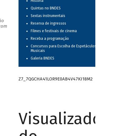
História
Quintas no BNDES
Sextas instrumentais
ão
Reserva de ingressos
 com
Filmes e festivais de cinema
Receba a programação
Concursos para Escolha de Espetáculos
Musicais
Galeria BNDES
Z7_7QGCHA41LOR9E0AB4V47KI18M2
Visualizador