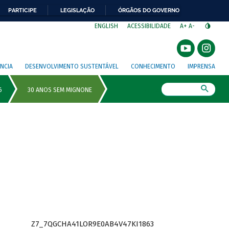
PARTICIPE
LEGISLAÇÃO
ÓRGÃOS DO GOVERNO
⁣
ENGLISH
ACESSIBILIDADE
A+
A-
NCIA
DESENVOLVIMENTO SUSTENTÁVEL
CONHECIMENTO
IMPRENSA
Busca
Z7_7QGCHA41LOR9E0AB4V47KI1863