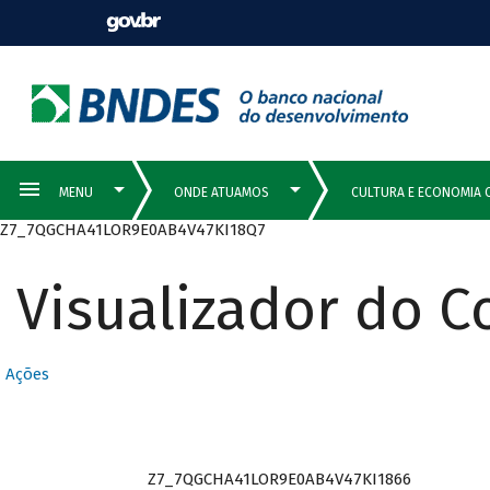
Z7_7QGCHA41LOR9E0AB4V47KI18Q7
Visualizador do 
Ações
Z7_7QGCHA41LOR9E0AB4V47KI1866