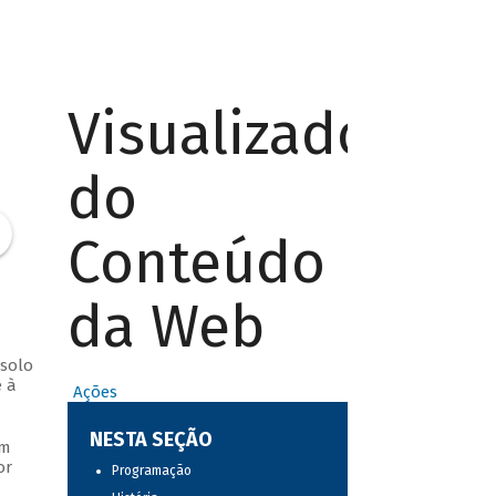
Visualizador
do
Conteúdo
da Web
 solo
 à
Ações
NESTA SEÇÃO
um
or
Programação