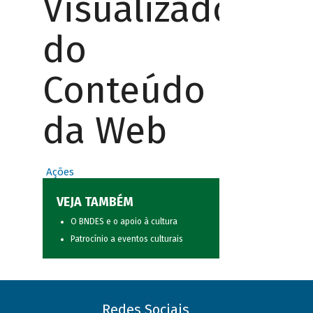
Visualizador
do
Conteúdo
da Web
Ações
VEJA TAMBÉM
O BNDES e o apoio à cultura
Patrocínio a eventos culturais
Redes Sociais