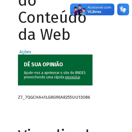
do
Conteúdo
da Web
Ações
DÊ SUA OPINIÃO
Ajude-nos a aprimorar o site do BNDES
preenchendo uma rápida
pesquisa
.
Z7_7QGCHA41LGRG90AR255UU13O86