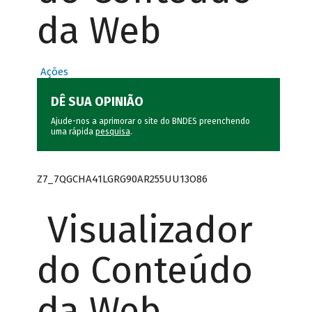
da Web
Ações
DÊ SUA OPINIÃO
Ajude-nos a aprimorar o site do BNDES preenchendo
uma rápida
pesquisa
.
Z7_7QGCHA41LGRG90AR255UU13O86
Visualizador
do Conteúdo
da Web