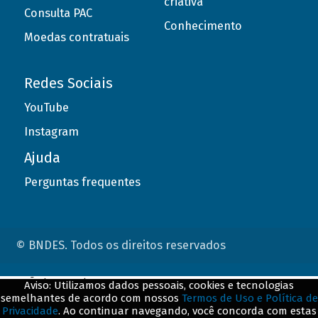
criativa
Consulta PAC
Conhecimento
Moedas contratuais
Redes Sociais
YouTube
Instagram
Ajuda
Perguntas frequentes
© BNDES. Todos os direitos reservados
ConteÃºdo complementar
Aviso: Utilizamos dados pessoais, cookies e tecnologias
semelhantes de acordo com nossos
Termos de Uso e Política de
${title}
${badge}
Privacidade
. Ao continuar navegando, você concorda com estas