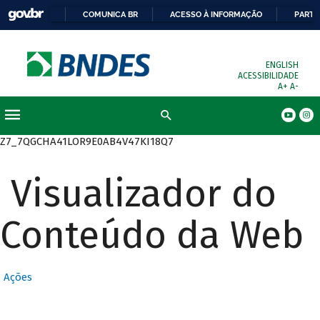
COMUNICA BR
ACESSO À INFORMAÇÃO
PARTI
ENGLISH
ACESSIBILIDADE
A+
A-
Busca
Z7_7QGCHA41LOR9E0AB4V47KI18Q7
Visualizador do
Conteúdo da Web
Ações