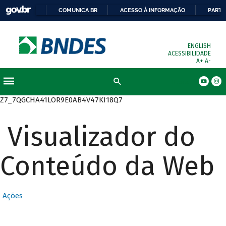
COMUNICA BR
ACESSO À INFORMAÇÃO
PARTI
ENGLISH
ACESSIBILIDADE
A+
A-
Busca
Z7_7QGCHA41LOR9E0AB4V47KI18Q7
Visualizador do
Conteúdo da Web
Ações