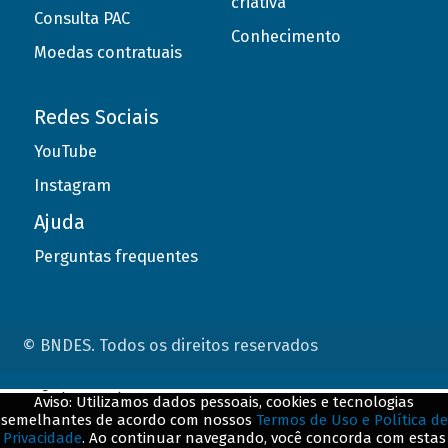
criativa
Consulta PAC
Conhecimento
Moedas contratuais
Redes Sociais
YouTube
Instagram
Ajuda
Perguntas frequentes
© BNDES. Todos os direitos reservados
ConteÃºdo complementar
Aviso: Utilizamos dados pessoais, cookies e tecnologias
semelhantes de acordo com nossos
Termos de Uso e Política de
${title}
${badge}
Privacidade
. Ao continuar navegando, você concorda com estas