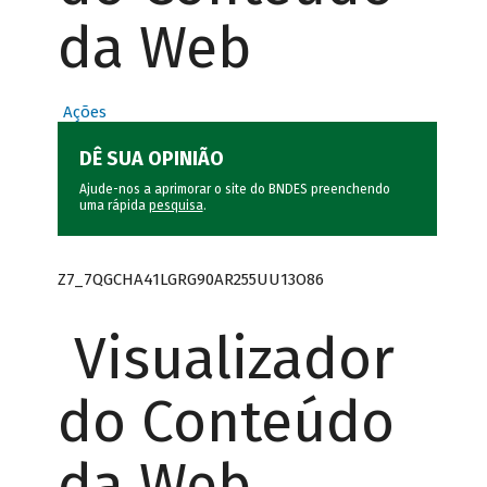
da Web
Ações
DÊ SUA OPINIÃO
Ajude-nos a aprimorar o site do BNDES preenchendo
uma rápida
pesquisa
.
Z7_7QGCHA41LGRG90AR255UU13O86
Visualizador
do Conteúdo
da Web