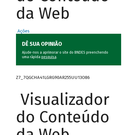
da Web
Ações
DÊ SUA OPINIÃO
Ajude-nos a aprimorar o site do BNDES preenchendo
uma rápida
pesquisa
.
Z7_7QGCHA41LGRG90AR255UU13O86
Visualizador
do Conteúdo
da Web