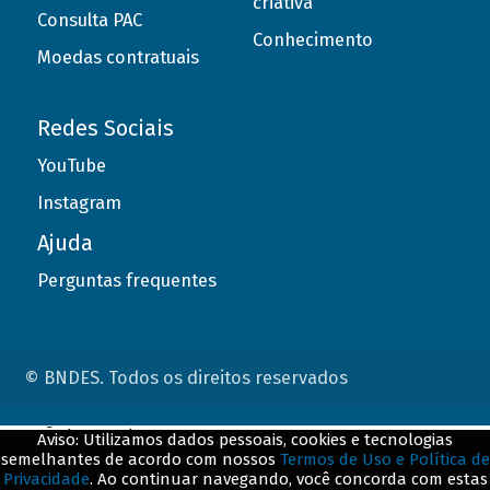
criativa
Consulta PAC
Conhecimento
Moedas contratuais
Redes Sociais
YouTube
Instagram
Ajuda
Perguntas frequentes
© BNDES. Todos os direitos reservados
ConteÃºdo complementar
Aviso: Utilizamos dados pessoais, cookies e tecnologias
semelhantes de acordo com nossos
Termos de Uso e Política de
${title}
${badge}
Privacidade
. Ao continuar navegando, você concorda com estas