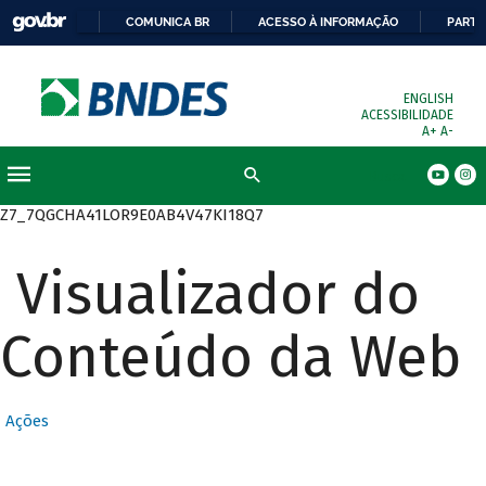
COMUNICA BR
ACESSO À INFORMAÇÃO
PARTI
ENGLISH
ACESSIBILIDADE
A+
A-
Busca
Z7_7QGCHA41LOR9E0AB4V47KI18Q7
Visualizador do
Conteúdo da Web
Ações