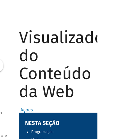
Visualizador
do
Conteúdo
da Web
Ações
a
,
NESTA SEÇÃO
Programação
ão e