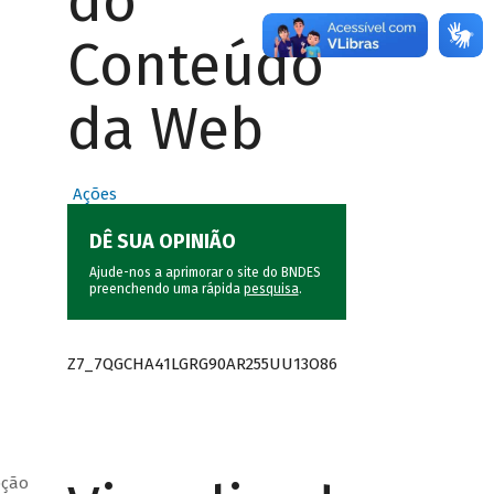
do
Conteúdo
da Web
Ações
DÊ SUA OPINIÃO
Ajude-nos a aprimorar o site do BNDES
preenchendo uma rápida
pesquisa
.
Z7_7QGCHA41LGRG90AR255UU13O86
pção