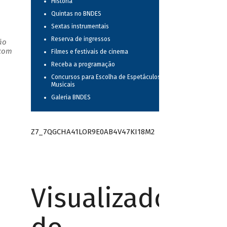
História
Quintas no BNDES
Sextas instrumentais
Reserva de ingressos
ão
 com
Filmes e festivais de cinema
Receba a programação
Concursos para Escolha de Espetáculos
Musicais
Galeria BNDES
Z7_7QGCHA41LOR9E0AB4V47KI18M2
Visualizador