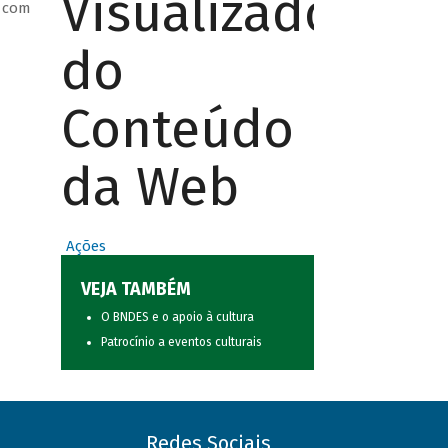
Visualizador
o com
do
Conteúdo
da Web
Ações
VEJA TAMBÉM
O BNDES e o apoio à cultura
Patrocínio a eventos culturais
Redes Sociais