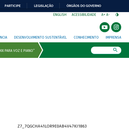
PARTICIPE
LEGISLAÇÃO
ÓRGÃOS DO GOVERNO
⁣
ENGLISH
ACESSIBILIDADE
A+
A-
NCIA
DESENVOLVIMENTO SUSTENTÁVEL
CONHECIMENTO
IMPRENSA
Busca
Z7_7QGCHA41LOR9E0AB4V47KI1863