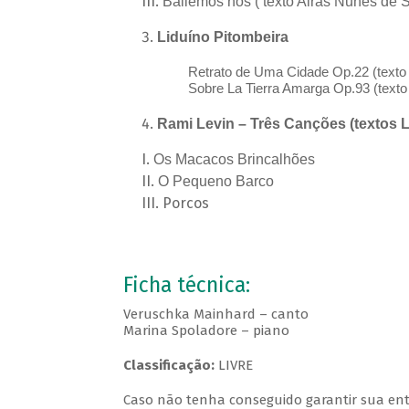
Bailemos nós ( texto Airas Nunes de 
Liduíno Pitombeira
Retrato de Uma Cidade Op.22 (text
Sobre La Tierra Amarga Op.93 (text
Rami Levin – Três Canções (textos 
Os Macacos Brincalhões
O Pequeno Barco
Porcos
Ficha técnica:
Veruschka Mainhard – canto
Marina Spoladore – piano
Classificação:
LIVRE
Caso não tenha conseguido garantir sua entr