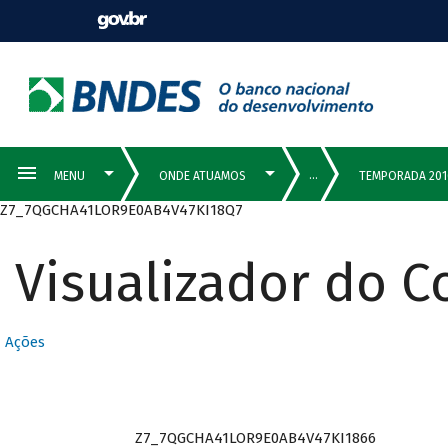
Z7_7QGCHA41LOR9E0AB4V47KI18Q7
Visualizador do 
Ações
Z7_7QGCHA41LOR9E0AB4V47KI1866