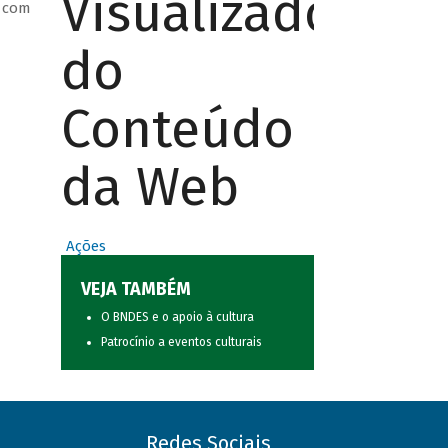
Visualizador
o com
do
Conteúdo
da Web
Ações
VEJA TAMBÉM
O BNDES e o apoio à cultura
Patrocínio a eventos culturais
Redes Sociais