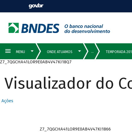
Z7_7QGCHA41LOR9E0AB4V47KI18Q7
Visualizador do 
Ações
Z7_7QGCHA41LOR9E0AB4V47KI1866