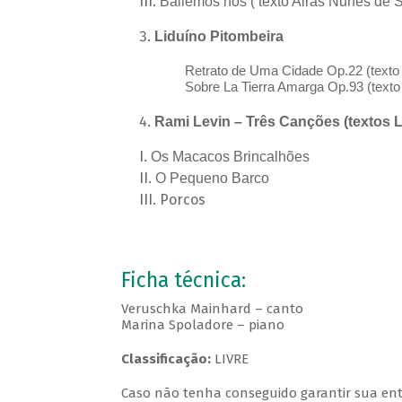
Bailemos nós ( texto Airas Nunes de 
Liduíno Pitombeira
Retrato de Uma Cidade Op.22 (text
Sobre La Tierra Amarga Op.93 (text
Rami Levin – Três Canções (textos 
Os Macacos Brincalhões
O Pequeno Barco
Porcos
Ficha técnica:
Veruschka Mainhard – canto
Marina Spoladore – piano
Classificação:
LIVRE
Caso não tenha conseguido garantir sua entr