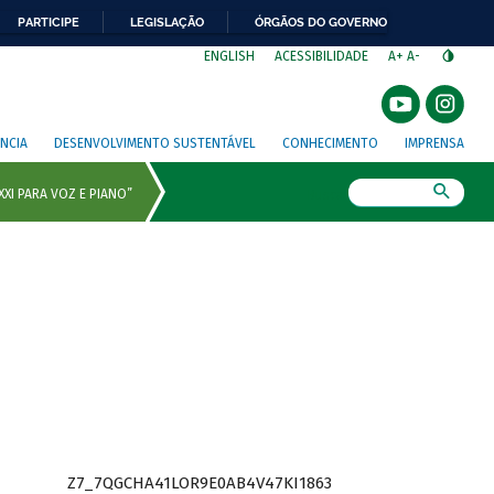
PARTICIPE
LEGISLAÇÃO
ÓRGÃOS DO GOVERNO
⁣
ENGLISH
ACESSIBILIDADE
A+
A-
NCIA
DESENVOLVIMENTO SUSTENTÁVEL
CONHECIMENTO
IMPRENSA
Busca
Z7_7QGCHA41LOR9E0AB4V47KI1863