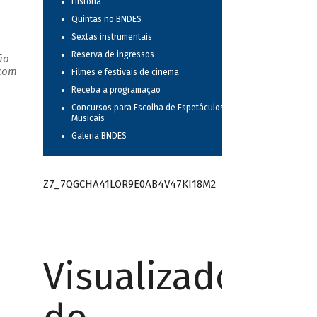
História
Quintas no BNDES
Sextas instrumentais
Reserva de ingressos
ão
 com
Filmes e festivais de cinema
Receba a programação
Concursos para Escolha de Espetáculos
Musicais
Galeria BNDES
Z7_7QGCHA41LOR9E0AB4V47KI18M2
Visualizador