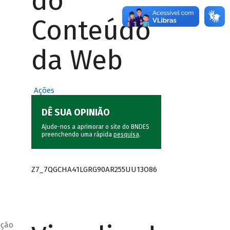
do
Conteúdo
da Web
Ações
DÊ SUA OPINIÃO
Ajude-nos a aprimorar o site do BNDES
preenchendo uma rápida
pesquisa
.
Z7_7QGCHA41LGRG90AR255UU13O86
pção