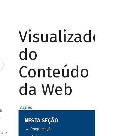
Visualizador
do
Conteúdo
da Web
Ações
a
,
NESTA SEÇÃO
Programação
ão e