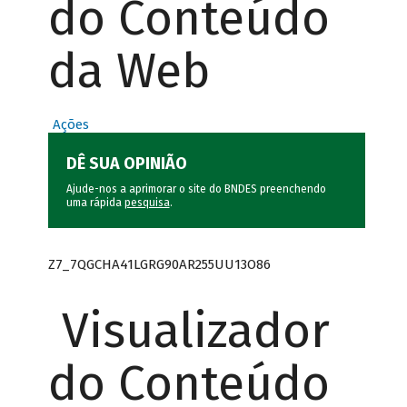
do Conteúdo
da Web
Ações
DÊ SUA OPINIÃO
Ajude-nos a aprimorar o site do BNDES preenchendo
uma rápida
pesquisa
.
Z7_7QGCHA41LGRG90AR255UU13O86
Visualizador
do Conteúdo