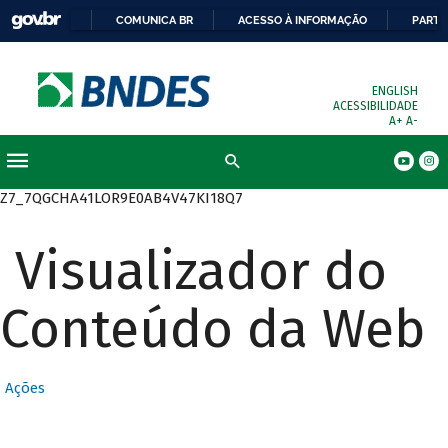
COMUNICA BR
ACESSO À INFORMAÇÃO
PARTI
ENGLISH
ACESSIBILIDADE
A+
A-
Busca
Z7_7QGCHA41LOR9E0AB4V47KI18Q7
Visualizador do
Conteúdo da Web
Ações