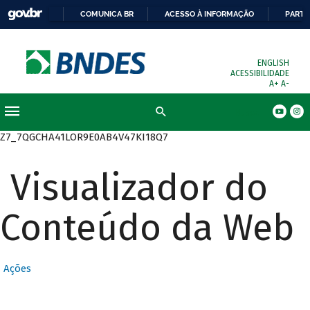
COMUNICA BR
ACESSO À INFORMAÇÃO
PARTI
ENGLISH
ACESSIBILIDADE
A+
A-
Busca
Z7_7QGCHA41LOR9E0AB4V47KI18Q7
Visualizador do
Conteúdo da Web
Ações