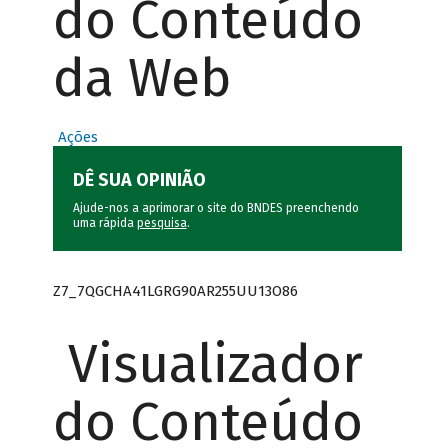
do Conteúdo
da Web
Ações
DÊ SUA OPINIÃO
Ajude-nos a aprimorar o site do BNDES preenchendo
uma rápida
pesquisa
.
Z7_7QGCHA41LGRG90AR255UU13O86
Visualizador
do Conteúdo