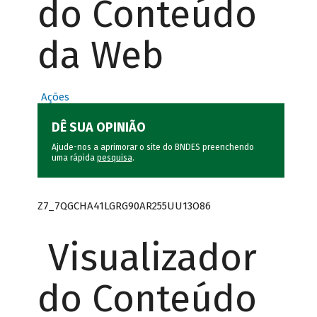
do Conteúdo
da Web
Ações
DÊ SUA OPINIÃO
Ajude-nos a aprimorar o site do BNDES preenchendo
uma rápida
pesquisa
.
Z7_7QGCHA41LGRG90AR255UU13O86
Visualizador
do Conteúdo