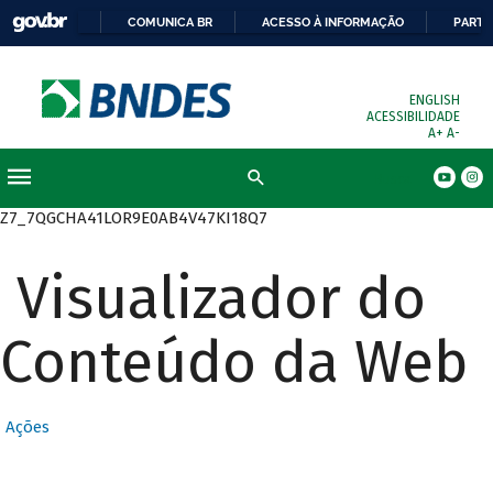
COMUNICA BR
ACESSO À INFORMAÇÃO
PARTI
ENGLISH
ACESSIBILIDADE
A+
A-
Busca
Z7_7QGCHA41LOR9E0AB4V47KI18Q7
Visualizador do
Conteúdo da Web
Ações