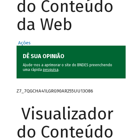
do Conteúdo
da Web
Ações
DÊ SUA OPINIÃO
Ajude-nos a aprimorar o site do BNDES preenchendo
uma rápida
pesquisa
.
Z7_7QGCHA41LGRG90AR255UU13O86
Visualizador
do Conteúdo