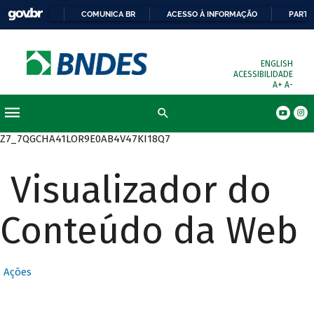
COMUNICA BR
ACESSO À INFORMAÇÃO
PARTI
ENGLISH
ACESSIBILIDADE
A+
A-
Busca
Z7_7QGCHA41LOR9E0AB4V47KI18Q7
Visualizador do
Conteúdo da Web
Ações